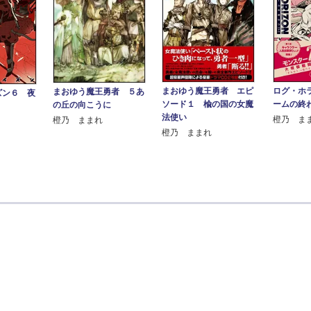
まおゆう魔王勇者 エピ
ログ・ホ
まおゆう魔王勇者 ５あ
ズン６ 夜
ソード１ 楡の国の女魔
ームの終
の丘の向こうに
法使い
橙乃 ま
橙乃 ままれ
橙乃 ままれ