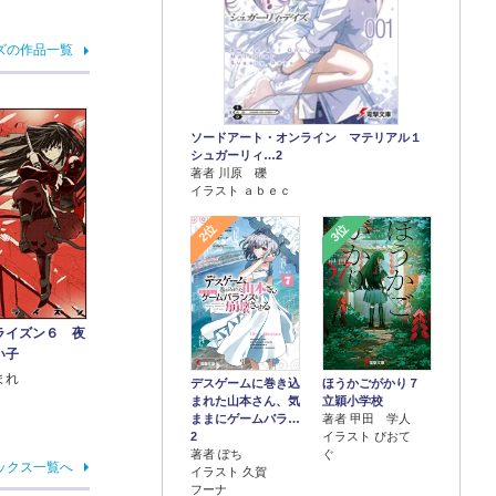
ズの作品一覧
ソードアート・オンライン マテリアル１
シュガーリィ…2
著者 川原 礫
イラスト ａｂｅｃ
2位
3位
ライズン６ 夜
い子
まれ
デスゲームに巻き込
ほうかごがかり７
まれた山本さん、気
立穎小学校
ままにゲームバラ…
著者 甲田 学人
2
イラスト ぴおて
著者 ぽち
ぐ
ックス一覧へ
イラスト 久賀
フーナ