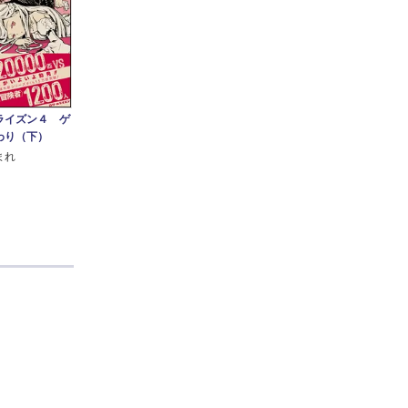
ライズン４ ゲ
わり（下）
まれ