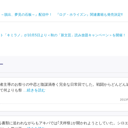
～脱出、夢見の石板～』配信中！ 『ログ・ホライズン』関連書籍も発売決定!!
ト「キミラノ」が10月5日より＜秋の「新文芸」読み放題キャンペーン＞を開催！
ー
者主導のお祭りの中恋と陰謀渦巻く完全な日常回でした。戦闘からどんどん
て何よりも祭
…続きを読む
201
る書類に追われながらもアキバでは｢天秤祭｣が開かれようとしていた。シロ