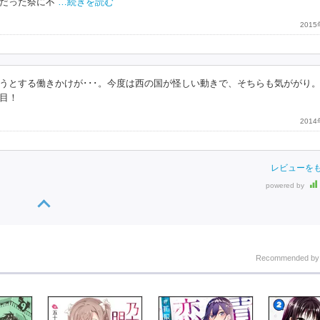
だった祭に不
…続きを読む
201
うとする働きかけが･･･。今度は西の国が怪しい動きで、そちらも気ががり
目！
201
レビューを
powered by
Recommended b