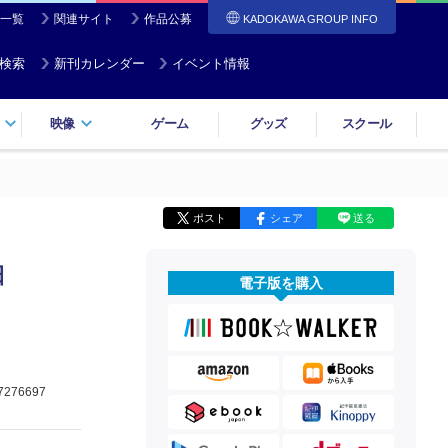
一覧
関連サイト
作品公募
KADOKAWA GROUP INFO
検索
新刊カレンダー
イベント情報
映像
ゲーム
グッズ
スクール
ポスト
シェア
送る
日
電子版を購入
7276697