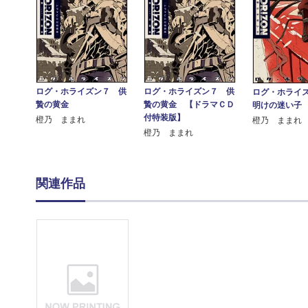
ログ・ホライズン７ 供
ログ・ホライズン７ 供
ログ・ホライ
贄の黄金
贄の黄金 【ドラマＣＤ
明けの迷い子
付特装版】
橙乃 ままれ
橙乃 ままれ
橙乃 ままれ
関連作品