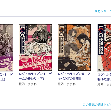
同じシリー
ログ・ホライズン４ ゲ
ログ・ホライズン５ ア
ログ・ホ
ズン３ ゲ
ームの終わり（下）
キバの街の日曜日
明けの迷
（上）
橙乃 ままれ
橙乃 ままれ
橙乃 ま
この書誌の関連トピ