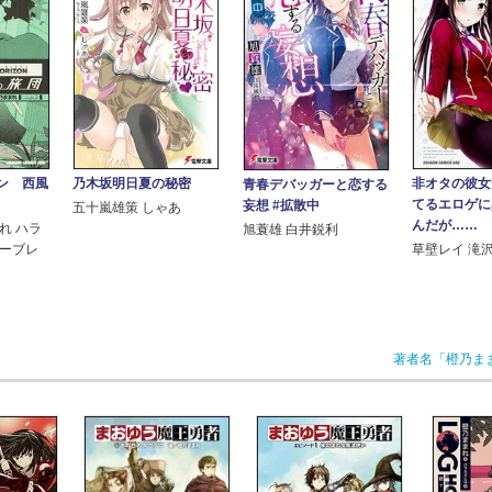
ン 西風
乃木坂明日夏の秘密
非オタの彼女
青春デバッガーと恋する
てるエロゲに
妄想 #拡散中
五十嵐雄策 しゃあ
んだが…… 
れ ハラ
旭蓑雄 白井鋭利
ターブレ
草壁レイ 滝沢
著者名「橙乃ま