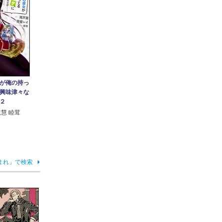
が俺の持っ
興味津々な
２
慧 睦茸
まれ」で検索