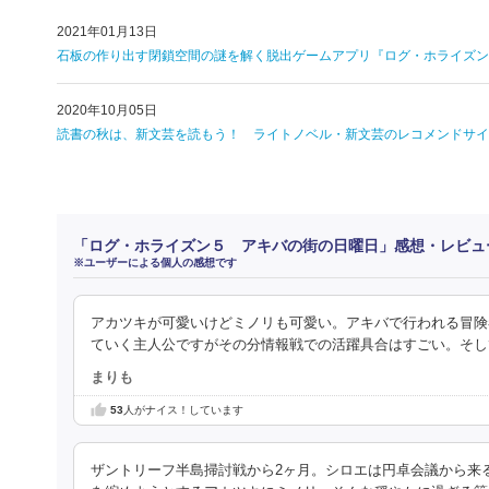
2021年01月13日
石板の作り出す閉鎖空間の謎を解く脱出ゲームアプリ『ログ・ホライズン 
2020年10月05日
読書の秋は、新文芸を読もう！ ライトノベル・新文芸のレコメンドサイ
「ログ・ホライズン５ アキバの街の日曜日」感想・レビュ
※ユーザーによる個人の感想です
アカツキが可愛いけどミノリも可愛い。アキバで行われる冒険
ていく主人公ですがその分情報戦での活躍具合はすごい。そし
まりも
53
人がナイス！しています
ザントリーフ半島掃討戦から2ヶ月。シロエは円卓会議から来