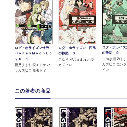
ログ・ホライズ
ログ・ホライズン外伝
ログ・ホライズン 西風
の旅団 ９
ＨｏｎｅｙＭｏｏｎＬｏ
の旅団 ６
ｇｓ ４
こゆき 橙乃まま
こゆき 橙乃ままれ ハラ
カズヒロ エン
橙乃ままれ 松モトヤ ハ
カズヒロ
イン
ラカズヒロ 松モトヤ
この著者の商品