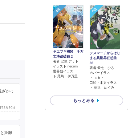
4位
5位
ヤエブキ機関 千万
デスマーチからはじ
丈塔踏破録２
まる異世界狂想曲
著者 安里 アサト
36
イラスト necomi
著者 愛七 ひろ
世界観イラス
カバーイラス
ト 尾崎 伊万里
ト ｓｈｒｉ
口絵・本文イラス
ト 長浜 めぐみ
遠ざかっ
もっとみる
3年12月16日
エと距離