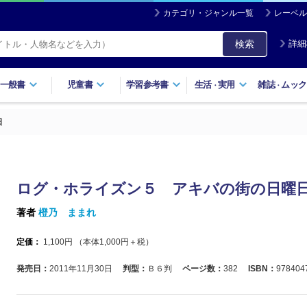
カテゴリ・ジャンル一覧
レーベル
検索
詳細
一般書
児童書
学習参考書
生活
実用
雑誌
ムック
・
・
日
ログ・ホライズン５ アキバの街の日曜
著者
橙乃 ままれ
定価：
1,100
円 （本体
1,000
円＋税）
発売日：
2011年11月30日
判型：
Ｂ６判
ページ数：
382
ISBN：
978404