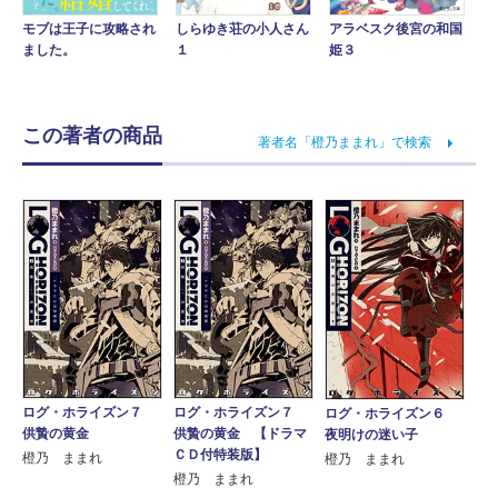
アラベスク後宮の和国
モブは王子に攻略され
しらゆき荘の小人さん
姫３
ました。
１
この著者の商品
著者名「橙乃ままれ」で検索
ログ・ホライズン７
ログ・ホライズン７
ログ・ホライズン６
供贄の黄金
供贄の黄金 【ドラマ
夜明けの迷い子
ＣＤ付特装版】
橙乃 ままれ
橙乃 ままれ
橙乃 ままれ