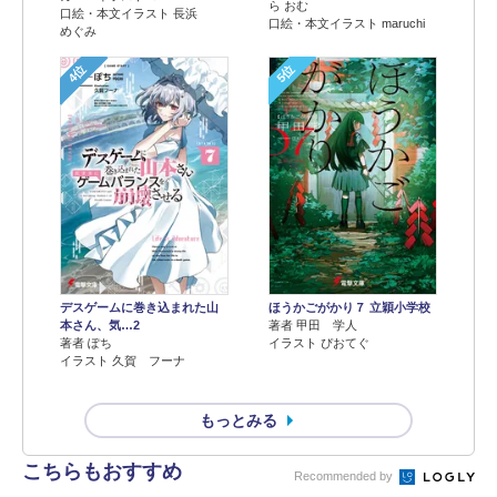
ら おむ
口絵・本文イラスト 長浜
口絵・本文イラスト maruchi
めぐみ
4位
5位
デスゲームに巻き込まれた山
ほうかごがかり７ 立穎小学校
本さん、気…2
著者 甲田 学人
著者 ぽち
イラスト ぴおてぐ
イラスト 久賀 フーナ
もっとみる
こちらもおすすめ
Recommended by