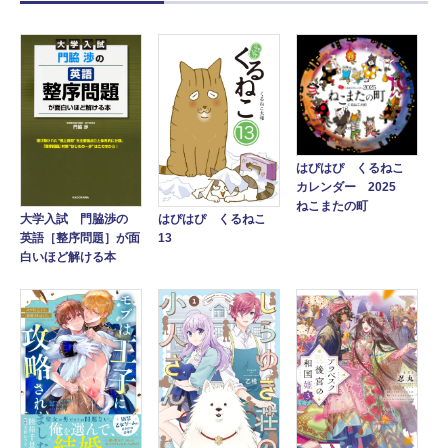
はぴはぴ くるねこ
カレンダー 2025
ねこまたの町
大学入試 門脇渉の
はぴはぴ くるねこ
英語［整序問題］が面
13
白いほど解ける本