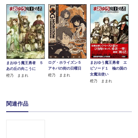
ログ・ホライズン５
まおゆう魔王勇者 エ
まおゆう魔王勇者 ５
アキバの街の日曜日
ピソード１ 楡の国の
あの丘の向こうに
女魔法使い
橙乃 ままれ
橙乃 ままれ
橙乃 ままれ
関連作品