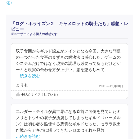
催！
「ログ・ホライズン２ キャメロットの騎士たち」感想・レ
ビュー
※ユーザーによる個人の感想です
双子奪回からギルド設立がメインとなる今回。大きな問題
の一つだった食事のまずさの解決法は感心した。ゲームの
システムだけではなく現実の調理も必要って所もだけどゲ
ームと現実の合わせ方が上手い。悪を懲らしめて
…続きを読む
まりも
2013年12月08日
60
人がナイス！しています
エルダー・テイルが異世界になる直前に面倒を見ていたミ
ノリとトウヤの双子が所属してしまったギルド〈ハーメル
ン〉は初心者を酷使する悪質なギルドだった。セララ救出
作戦からアキバに帰ってきたシロエはそれを見兼
…続きを読む