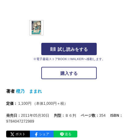
試し読みをする
※電子書籍ストアBOOK☆WALKERへ移動します。
購入する
著者
橙乃 ままれ
定価：
1,100
円
（本体
1,000
円＋税）
発売日：
2011年05月30日
判型：
Ｂ６判
ページ数：
354
ISBN：
9784047272989
ポスト
シェア
送る