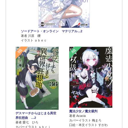
ソードアート・オンライン マテリアル…2
著者 川原 礫
イラスト ａｂｅｃ
2位
3位
魔法少女ノ魔女裁判
デスマーチからはじまる異世
著者 Acacia
界狂想曲 …2
カバーイラスト 梅まろ
著者 愛七 ひろ
口絵・本文イラスト すがわ
カバーイラスト ｓｈｒｉ