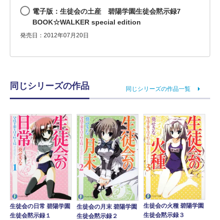
電子版：生徒会の土産 碧陽学園生徒会黙示録7
BOOK☆WALKER special edition
発売日：2012年07月20日
同じシリーズの作品
同じシリーズの作品一覧
生徒会の火種 碧陽学園
生徒会の日常 碧陽学園
生徒会の月末 碧陽学園
生徒会黙示録３
生徒会黙示録１
生徒会黙示録２