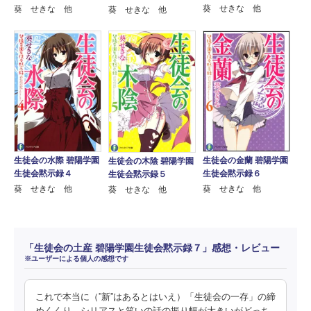
葵 せきな 他
葵 せきな 他
葵 せきな 他
生徒会の水際 碧陽学園
生徒会の金蘭 碧陽学園
生徒会の木陰 碧陽学園
生徒会黙示録４
生徒会黙示録６
生徒会黙示録５
葵 せきな 他
葵 せきな 他
葵 せきな 他
「生徒会の土産 碧陽学園生徒会黙示録７」感想・レビュー
※ユーザーによる個人の感想です
これで本当に（”新”はあるとはいえ）「生徒会の一存」の締