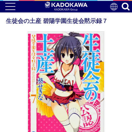
生徒会の土産 碧陽学園生徒会黙示録７