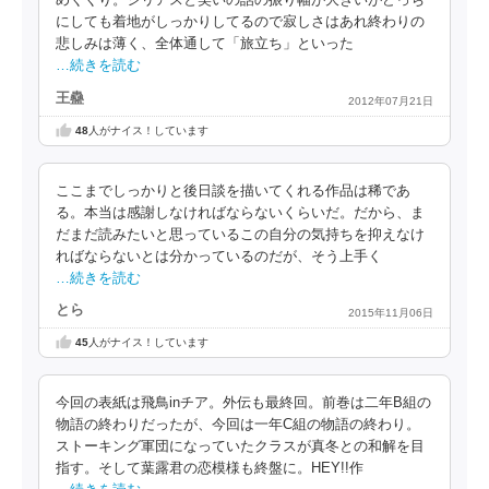
めくくり。シリアスと笑いの話の振り幅が大きいがどっち
にしても着地がしっかりしてるので寂しさはあれ終わりの
悲しみは薄く、全体通して「旅立ち」といった
…続きを読む
王蠱
2012年07月21日
48
人がナイス！しています
ここまでしっかりと後日談を描いてくれる作品は稀であ
る。本当は感謝しなければならないくらいだ。だから、ま
だまだ読みたいと思っているこの自分の気持ちを抑えなけ
ればならないとは分かっているのだが、そう上手く
…続きを読む
とら
2015年11月06日
45
人がナイス！しています
今回の表紙は飛鳥inチア。外伝も最終回。前巻は二年B組の
物語の終わりだったが、今回は一年C組の物語の終わり。
ストーキング軍団になっていたクラスが真冬との和解を目
指す。そして葉露君の恋模様も終盤に。HEY!!作