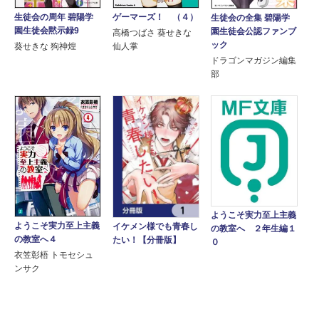
生徒会の周年 碧陽学
ゲーマーズ！ （４）
生徒会の全集 碧陽学
園生徒会黙示録9
園生徒会公認ファンブ
高橋つばさ 葵せきな
ック
葵せきな 狗神煌
仙人掌
ドラゴンマガジン編集
部
ようこそ実力至上主義
ようこそ実力至上主義
イケメン様でも青春し
の教室へ ２年生編１
の教室へ４
たい！【分冊版】
０
衣笠彰梧 トモセシュ
ンサク