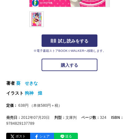
試し読みをする
※電子書籍ストアBOOK☆WALKERへ移動します。
購入する
著者
葵 せきな
イラスト
狗神 煌
定価：
638
円
（本体
580
円＋税）
発売日：
2012年07月20日
判型：
文庫判
ページ数：
324
ISBN：
9784829137789
ポスト
シェア
送る