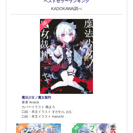
ベストセラーランキング
KADOKAWA調べ
1位
魔法少女ノ魔女裁判
著者 Acacia
カバーイラスト 梅まろ
口絵・本文イラスト すがわら おむ
口絵・本文イラスト maruchi
2位
3位