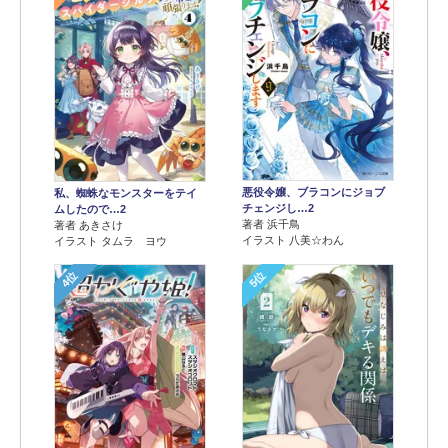
悪役令嬢、ブラコンにジョブ
私、蜘蛛なモンスターをテイ
チェンジし…2
ムしたので…2
著者 浜千鳥
著者 あきさけ
イラスト 八美☆わん
イラスト タムラ ヨウ
4位
5位