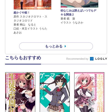
幼なじみは誘えばいつでもデ
超かぐや姫！
キる関係２
原作 スタジオクロマト・ス
著者 鏡 遊
タジオコロリド
イラスト うなさか
著者 桐山 なると
口絵・本文イラスト うらた
あさお
もっとみる
こちらもおすすめ
Recommended by