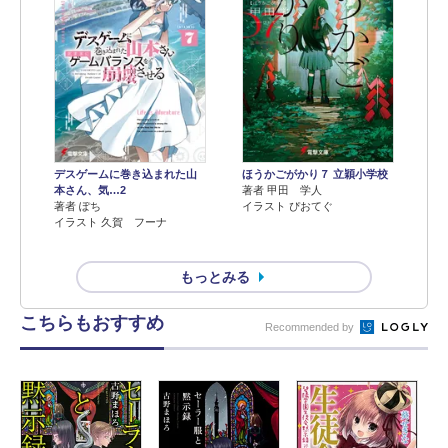
デスゲームに巻き込まれた山
ほうかごがかり７ 立穎小学校
本さん、気…2
著者 甲田 学人
著者 ぽち
イラスト ぴおてぐ
イラスト 久賀 フーナ
もっとみる
こちらもおすすめ
Recommended by