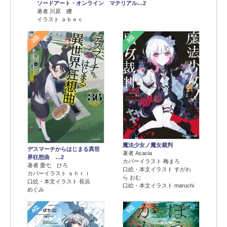
ソードアート・オンライン マテリアル…2
著者 川原 礫
イラスト ａｂｅｃ
2位
3位
魔法少女ノ魔女裁判
デスマーチからはじまる異世
著者 Acacia
界狂想曲 …2
カバーイラスト 梅まろ
著者 愛七 ひろ
口絵・本文イラスト すがわ
カバーイラスト ｓｈｒｉ
ら おむ
口絵・本文イラスト 長浜
口絵・本文イラスト maruchi
めぐみ
4位
5位