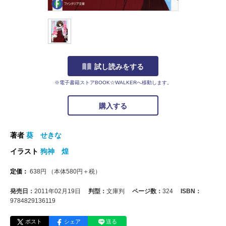
試し読みをする
※電子書籍ストアBOOK☆WALKERへ移動します。
購入する
著者
葵 せきな
イラスト
狗神 煌
定価：
638
円
（本体
580
円＋税）
発売日：
2011年02月19日
判型：
文庫判
ページ数：
324
ISBN：
9784829136119
ポスト
シェア
送る