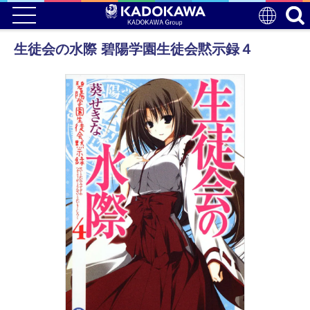
生徒会の水際 碧陽学園生徒会黙示録４