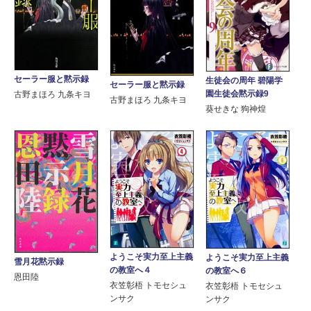
セーラー服と黙示録
生徒会の周年 碧陽学
セーラー服と黙示録
園生徒会黙示録9
古野まほろ 九条キヨ
古野まほろ 九条キヨ
葵せきな 狗神煌
ようこそ実力至上主義
ようこそ実力至上主義
雪月花黙示録
の教室へ４
の教室へ６
恩田陸
衣笠彰梧 トモセシュ
衣笠彰梧 トモセシュ
ンサク
ンサク