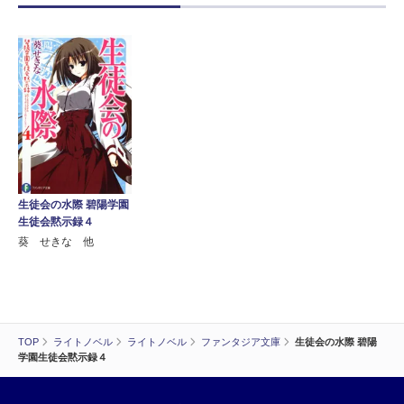
生徒会の水際 碧陽学園
生徒会黙示録４
葵 せきな 他
TOP
ライトノベル
ライトノベル
ファンタジア文庫
生徒会の水際 碧陽
学園生徒会黙示録４