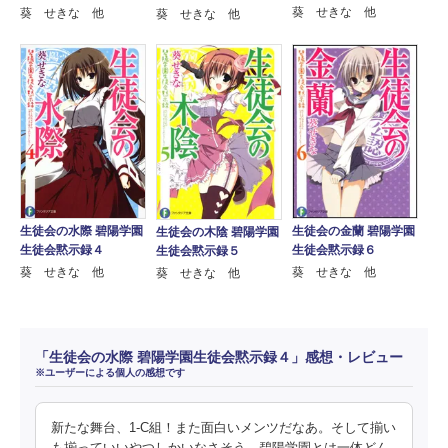
葵 せきな 他
葵 せきな 他
葵 せきな 他
生徒会の水際 碧陽学園
生徒会の金蘭 碧陽学園
生徒会の木陰 碧陽学園
生徒会黙示録４
生徒会黙示録６
生徒会黙示録５
葵 せきな 他
葵 せきな 他
葵 せきな 他
「生徒会の水際 碧陽学園生徒会黙示録４」感想・レビュー
※ユーザーによる個人の感想です
新たな舞台、1-C組！また面白いメンツだなあ。そして揃い