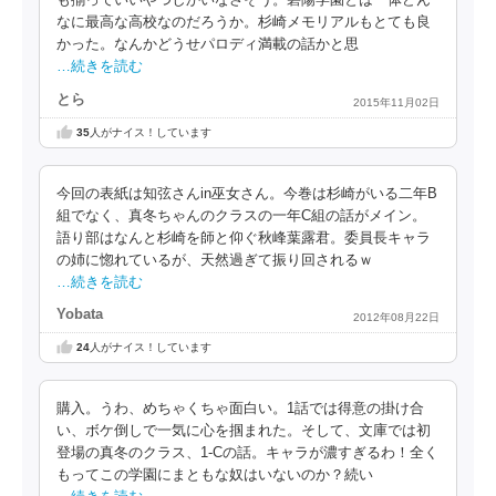
も揃っていいやつしかいなさそう。碧陽学園とは一体どん
なに最高な高校なのだろうか。杉崎メモリアルもとても良
かった。なんかどうせパロディ満載の話かと思
…続きを読む
とら
2015年11月02日
35
人がナイス！しています
今回の表紙は知弦さんin巫女さん。今巻は杉崎がいる二年B
組でなく、真冬ちゃんのクラスの一年C組の話がメイン。
語り部はなんと杉崎を師と仰ぐ秋峰葉露君。委員長キャラ
の姉に惚れているが、天然過ぎて振り回されるｗ
…続きを読む
Yobata
2012年08月22日
24
人がナイス！しています
購入。うわ、めちゃくちゃ面白い。1話では得意の掛け合
い、ボケ倒しで一気に心を掴まれた。そして、文庫では初
登場の真冬のクラス、1-Cの話。キャラが濃すぎるわ！全く
もってこの学園にまともな奴はいないのか？続い