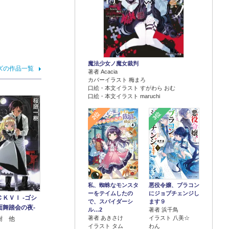
魔法少女ノ魔女裁判
ズの作品一覧
著者 Acacia
カバーイラスト 梅まろ
口絵・本文イラスト すがわら おむ
口絵・本文イラスト maruchi
2位
3位
悪役令嬢、ブラコン
私、蜘蛛なモンスタ
にジョブチェンジし
ーをテイムしたの
ＫＶＩ ‐ゴシ
ます９
で、スパイダーシ
面舞踏会の夜‐
著者 浜千鳥
ル…2
イラスト 八美☆
著者 あきさけ
樹 他
わん
イラスト タム