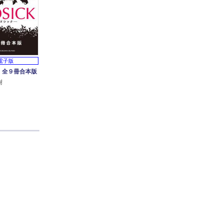
電子版
K 全９冊合本版
樹