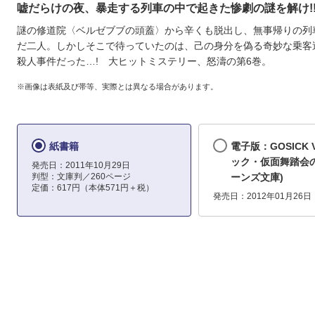
嘘だらけの夜、暴走する列車の中で起きた惨劇の謎を解け!
謎の修道院〈ベルゼブブの頭蓋〉から辛くも脱出し、無事帰りの列
だ二人。しかしそこで待っていたのは、己の身分を偽る奇妙な乗客
殺人事件だった…! 大ヒットミステリー、怒濤の第6巻。
※画像は表紙及び帯等、実際とは異なる場合があります。
紙書籍
電子版：GOSICK 
ック・仮面舞踏会の
発売日：2011年10月29日
判型：文庫判／260ページ
ーンズ文庫)
定価：617円（本体571円＋税）
発売日：2012年01月26日