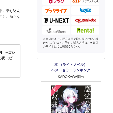
!
車に乗り込ん
達と、新たな
※書店によって現在在庫や取り扱いがない場
合がございます。詳しい購入方法は、各書店
のサイトにてご確認ください。
VI ─ゴシ
夜─(ビ
本 （ライトノベル）
ベストセラーランキング
KADOKAWA調べ
1位