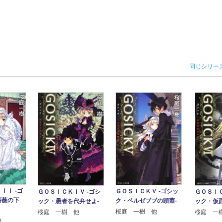
同じシリー
ＩＩ ‐ゴ
ＧＯＳＩＣＫＶ ‐ゴシッ
ＧＯＳＩＣＫＩＶ ‐ゴシ
ＧＯＳＩＣ
薔薇の下
ク・ベルゼブブの頭蓋‐
ック・愚者を代弁せよ‐
ック・仮
桜庭 一樹 他
桜庭 一樹 他
桜庭 一
他