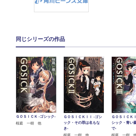
同じシリーズの作品
ＧＯＳＩＣＫ ‐ゴシック‐
ＧＯＳＩＣＫＩＩ ‐ゴシ
ＧＯＳＩＣＫＩ
ック・その罪は名もな
シック・青い
桜庭 一樹 他
き‐
で‐
桜庭 一樹 他
桜庭 一樹 