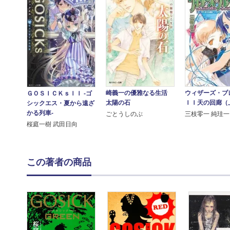
崎義一の優雅なる生活
ウィザーズ・ブ
ＧＯＳＩＣＫｓＩＩ ‐ゴ
太陽の石
ＩＩ天の回廊（
シックエス・夏から遠ざ
かる列車‐
ごとうしのぶ
三枝零一 純珪一
桜庭一樹 武田日向
この著者の商品