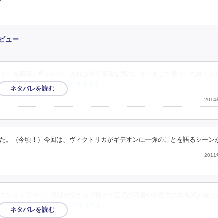
ビュー
それを高潔と呼ぶのだ。あれは弱く高潔な男だ。それをして慕う」九城くん
た"孤児"殺人事件。ア
…続きを読む
201
た。（今頃！）今回は、ヴィクトリカがギデオンに一弥のことを語るシーン
201
していると言われ、意味が分からず様々な言語の辞書や心理学の本を読み続け
し、それをもって久城く
…続きを読む