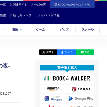
一覧
関連サイト
作品公募
KADOKAWA GROUP INFO
検索
新刊カレンダー
イベント情報
映像
ゲーム
グッズ
スクール
ポスト
シェア
送る
の夜‐
電子版を購入
4281267