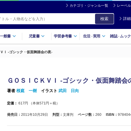
カテゴリ・ジャンル一覧
レーベル
検索
詳細
一般書
児童書
学習参考書
生活
実用
雑誌
ムック
・
・
ＶＩ ‐ゴシック・仮面舞踏会の夜‐
ＧＯＳＩＣＫＶＩ ‐ゴシック・仮面舞踏会
著者
桜庭 一樹
イラスト
武田 日向
定価：
617
円 （本体
571
円＋税）
発売日：
2011年10月29日
判型：
文庫判
ページ数：
260
ISBN：
978404