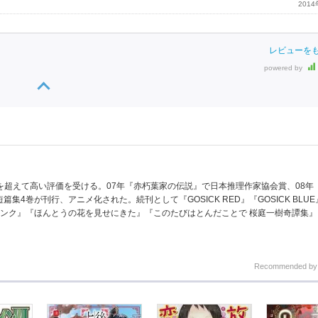
201
レビューを
powered by
ルを超えて高い評価を受ける。07年『赤朽葉家の伝説』で日本推理作家協会賞、08年
巻が刊行、アニメ化された。続刊として『GOSICK RED』『GOSICK BLUE』『G
ピンク』『ほんとうの花を見せにきた』『このたびはとんだことで 桜庭一樹奇譚集
Recommended b