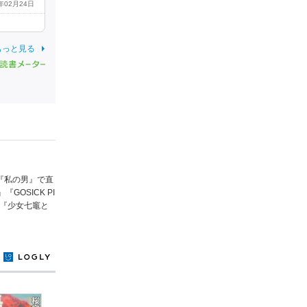
4年02月24日
もっと見る
『私の男』で直
OSICK PI
』『少女七竈と
y