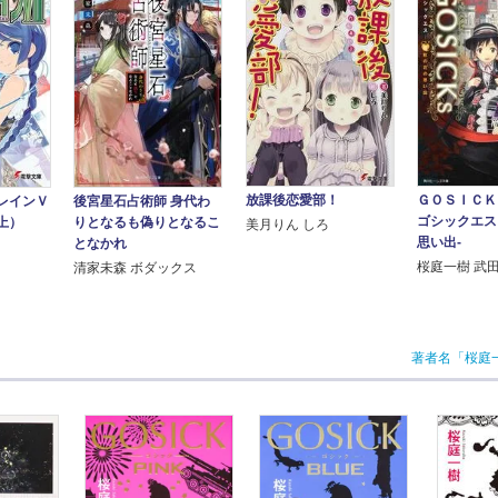
放課後恋愛部！
ＧＯＳＩＣＫ
レインＶ
後宮星石占術師 身代わ
ゴシックエス
上）
りとなるも偽りとなるこ
美月りん しろ
思い出‐
となかれ
桜庭一樹 武
清家未森 ボダックス
著者名「桜庭