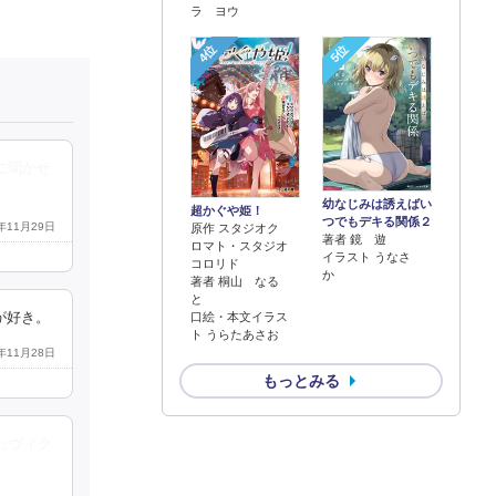
ラ ヨウ
4位
5位
に聞かせ
幼なじみは誘えばい
超かぐや姫！
つでもデキる関係２
4年11月29日
原作 スタジオク
著者 鏡 遊
ロマト・スタジオ
イラスト うなさ
コロリド
か
著者 桐山 なる
と
口絵・本文イラス
が好き。
ト うらたあさお
1年11月28日
もっとみる
たヴィク