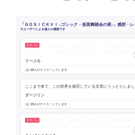
「ＧＯＳＩＣＫＶＩ ‐ゴシック・仮面舞踏会の夜‐」感想・レ
※ユーザーによる個人の感想です
「九城には正しい弱さとでもいったものがある。私は
てあげたかった。大喜びするんだろうなぁ。電車の中で起こっ
りーぶる
35
人がナイス！しています
ここまで来て、この世界を描写している文章にうっとりしまし
ダージリン
19
人がナイス！しています
前巻の謎解き。5歳の時、1度だけ会えた実の母に愛
トリカ。14才になった今、自分なりにつかんだ愛の意味を話