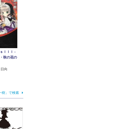
ｓＩＩＩ ‐
・秋の花の
田日向
一樹」で検索