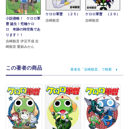
ケロロ軍曹 （２９）
ケロロ軍曹 （２５）
小説侵略！ ケロロ軍
吉崎観音
吉崎観音
曹 誕生！究極ケロ
ロ 奇跡の時空島であ
ります！！
吉崎観音 伊豆平成 吉
崎観音 愛姫みかん
この著者の商品
著者名「吉崎観音」で検索