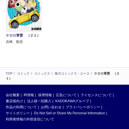
ケロロ軍曹 （２１）
吉崎 観音
TOP
コミック
コミックス
角川コミックス・エース
ケロロ軍曹 （２
１）
会社概要
IR情報
採用情報
広告について
ライセンスについて
書店様向け
法人様一括購入
KADOKAWAグループ
作品の利用について
お問い合わせ
プライバシーポリシー
サイトポリシー
Do Not Sell or Share My Personal Information
利用者情報の外部送信について