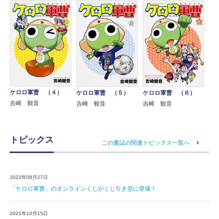
ケロロ軍曹 （４）
ケロロ軍曹 （５）
ケロロ軍曹 （６）
吉崎 観音
吉崎 観音
吉崎 観音
トピックス
この書誌の関連トピックス一覧へ
2022年09月27日
「ケロロ軍曹」のオンラインくじがくじ引き堂に登場！
2021年10月15日