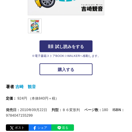
試し読みをする
※電子書籍ストアBOOK☆WALKERへ移動します。
購入する
著者
吉崎 観音
定価：
924
円
（本体
840
円＋税）
発売日：
2010年09月22日
判型：
Ｂ６変形判
ページ数：
180
ISBN：
9784047155299
ポスト
シェア
送る