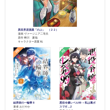
異世界居酒屋「のぶ」 （２２）
漫画 ヴァージニア二等兵
原作 蝉川 夏哉
キャラクター原案 転
2位
3位
結界師の一輪華 8
悪役令嬢レベル99 ～私は裏ボ
著者 おだやか
スです…2