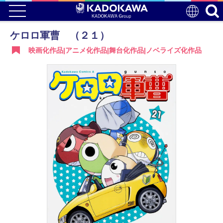
ケロロ軍曹 （２１）
映画化作品|アニメ化作品|舞台化作品|ノベライズ化作品