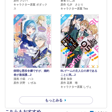
原作 クレハ
著者 のこみ
キャラクター原案 ボダック
原作 七夕 さとり
ス
キャラクター原案 Tea
4位
5位
病弱な悪役令嬢ですが、婚約
BLゲームの主人公の弟である
者が過保護…2
ことに気…2
漫画 小箱 ハコ
著者 加奈
原作 沢野 いずみ
原作 花果 唯
キャラクター原案 しヴぇ
もっとみる
こちらもおすすめ