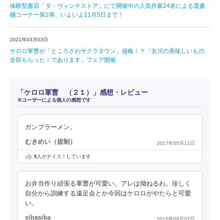
体験型書店「ダ・ヴィンチストア」にて開催中の人気作家24名による選書
棚コーナー第1弾、いよいよ11月5日まで！
2021年03月03日
ケロロ軍曹が「ところざわサクラタウン」侵略！？「女川の美味しいもの、
全部もらった！であります」フェア開催
「ケロロ軍曹 （２１）」感想・レビュー
※ユーザーによる個人の感想です
ガンプラーメン。
むきめい（規制）
2017年05月11日
5
人がナイス！しています
お弁当作り頑張る軍曹が可愛い。アレは拗ねるわ。珍しく
自分から訓練する遠足会とか今回はケロロがやたらと可愛
い。
sibasiba
2015年09月07日