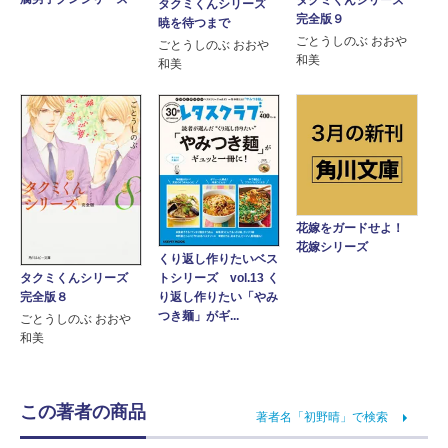
タクミくんシリーズ
完全版９
暁を待つまで
ごとうしのぶ おおや
ごとうしのぶ おおや
和美
和美
花嫁をガードせよ！
花嫁シリーズ
くり返し作りたいベス
タクミくんシリーズ
トシリーズ vol.13 く
完全版８
り返し作りたい「やみ
つき麺」がギ...
ごとうしのぶ おおや
和美
この著者の商品
著者名「初野晴」で検索