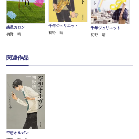
千年ジュリエット
惑星カロン
千年ジュリエット
初野 晴
初野 晴
初野 晴
関連作品
空想オルガン