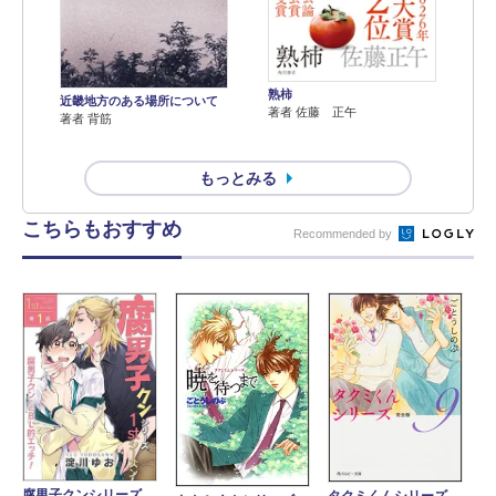
熟柿
近畿地方のある場所について
著者 佐藤 正午
著者 背筋
もっとみる
こちらもおすすめ
Recommended by
腐男子クンシリーズ
タクミくんシリーズ