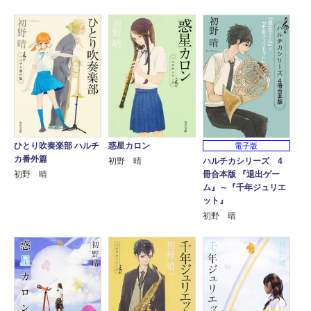
ひとり吹奏楽部 ハルチ
惑星カロン
電子版
カ番外篇
ハルチカシリーズ 4
初野 晴
冊合本版 『退出ゲー
初野 晴
ム』～『千年ジュリエ
ット』
初野 晴