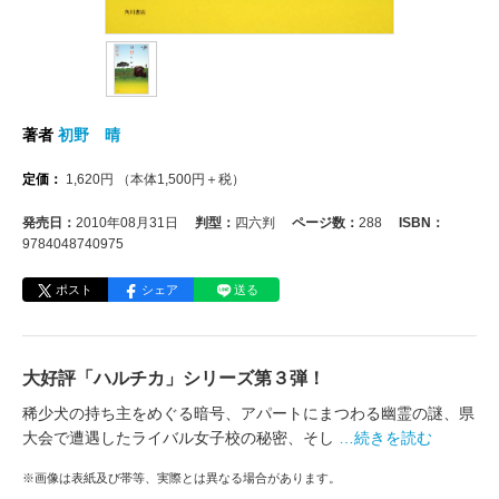
著者
初野 晴
定価：
1,620
円
（本体
1,500
円＋税）
発売日：
2010年08月31日
判型：
四六判
ページ数：
288
ISBN：
9784048740975
ポスト
シェア
送る
大好評「ハルチカ」シリーズ第３弾！
稀少犬の持ち主をめぐる暗号、アパートにまつわる幽霊の謎、県
大会で遭遇したライバル女子校の秘密、そし
…続きを読む
※画像は表紙及び帯等、実際とは異なる場合があります。