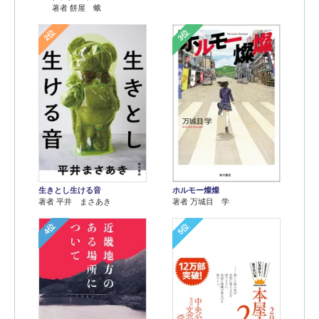
著者 餅屋 蛾
2位
3位
生きとし生ける音
ホルモー燦燦
著者 平井 まさあき
著者 万城目 学
4位
5位