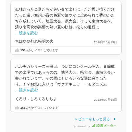
孤独だった楽器たちが集い奏で出せば、ただ思い描くだけ
だった遠い空想が音の色彩で鮮やかに染められて夢のかた
ちを成していく。地区大会、県大会、そして東海大会へ、
清水南高吹奏楽部の熱い夏の軌跡。彼らの道程に
…続きを読む
ちはや＠灯れ松明の火
2010年10月13日
190
人がナイス！しています
ハルチカシリーズ三冊目。ついにコンクール突入。Ｂ編成
での出場ではあるものの、地区大会、県大会、東海大会が
書かれています。その間にもいろいろな謎に突き当た
り…！？お気に入りは『ヴァナキュラー・モダニズム
…続きを読む
くろり - しろくろりちよ
2012年09月14日
168
人がナイス！しています
レビューをもっと見る
powered by