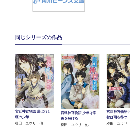
同じシリーズの作品
宮廷神官物語 選ばれし
宮廷神官物語 
宮廷神官物語 少年は学
瞳の少年
都は雨を待つ
舎を翔ける
榎田 ユウリ 他
榎田 ユウリ
榎田 ユウリ 他