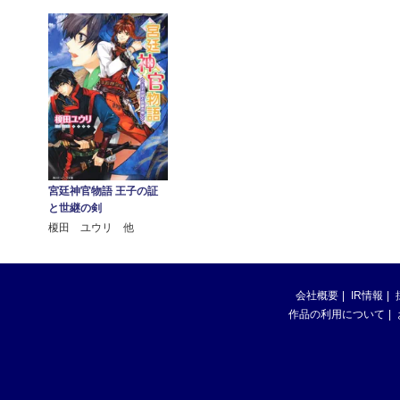
宮廷神官物語 王子の証
と世継の剣
榎田 ユウリ 他
会社概要
IR情報
作品の利用について