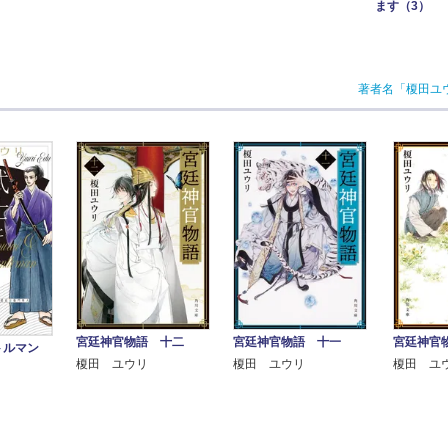
ます（3）
著者名「榎田ユ
宮廷神官物語 十二
宮廷神官物語 十一
宮廷神官
トルマン
榎田 ユウリ
榎田 ユウリ
榎田 ユ