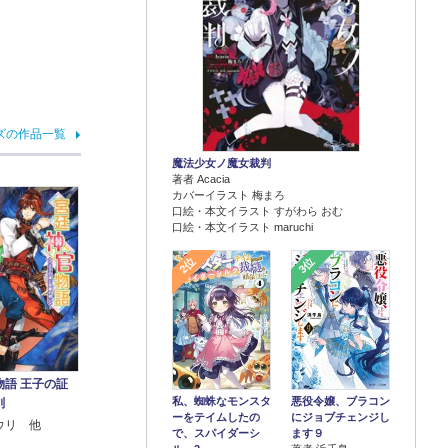
ズの作品一覧
魔法少女ノ魔女裁判
著者 Acacia
カバーイラスト 梅まろ
口絵・本文イラスト すがわら おむ
口絵・本文イラスト maruchi
2位
3位
物語 王子の証
悪役令嬢、ブラコン
私、蜘蛛なモンスタ
剣
にジョブチェンジし
ーをテイムしたの
ウリ 他
ます９
で、スパイダーシ