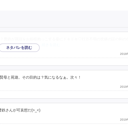
？曹鉄が鶏冠をお姫様抱っこする姿にドキドキ♡行方不明の世継の証の剣の
旅に出る。櫻嵐が留守
…続きを読む
201
賢母と苑遊。その目的は？気になるなぁ。次々！
201
さんが可哀想だ(>_<)
201