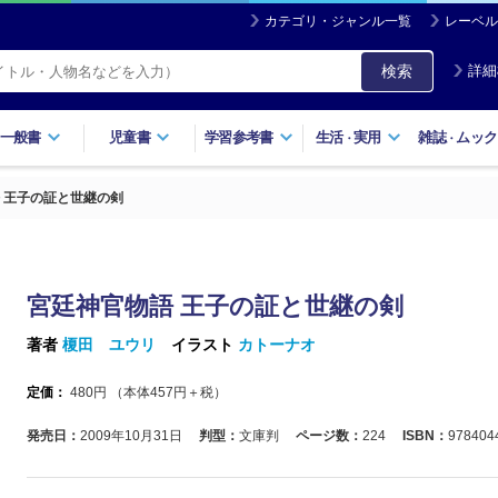
カテゴリ・ジャンル一覧
レーベル
検索
詳細
一般書
児童書
学習参考書
生活
実用
雑誌
ムック
・
・
 王子の証と世継の剣
宮廷神官物語 王子の証と世継の剣
著者
榎田 ユウリ
イラスト
カトーナオ
定価：
480
円 （本体
457
円＋税）
発売日：
2009年10月31日
判型：
文庫判
ページ数：
224
ISBN：
978404