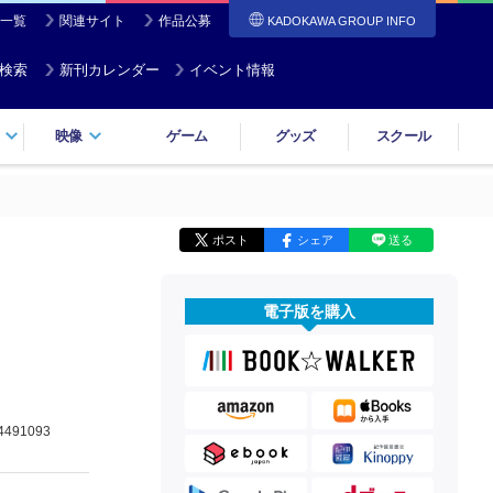
一覧
関連サイト
作品公募
KADOKAWA GROUP INFO
検索
新刊カレンダー
イベント情報
映像
ゲーム
グッズ
スクール
ポスト
シェア
送る
電子版を購入
4491093