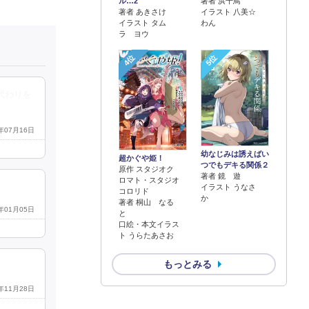
著者 浜千鳥
ル…2
イラスト 八美☆
著者 あきさけ
わん
イラスト タム
ラ ヨウ
4位
5位
代わりを
8年07月16日
幼なじみは誘えばい
超かぐや姫！
つでもデキる関係２
原作 スタジオク
著者 鏡 遊
ロマト・スタジオ
イラスト うなさ
コロリド
か
著者 桐山 なる
9年01月05日
と
口絵・本文イラス
ト うらたあさお
もっとみる
9年11月28日