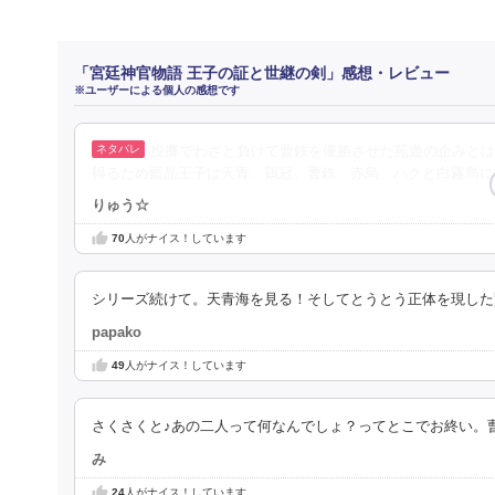
「宮廷神官物語 王子の証と世継の剣」感想・レビュー
※ユーザーによる個人の感想です
投擲でわざと負けて曹鉄を優勝させた苑遊の企みとは
得るため藍晶王子は天青、鶏冠、曹鉄、赤烏、ハクと白霧島に
りゅう☆
70
人がナイス！しています
シリーズ続けて。天青海を見る！そしてとうとう正体を現した
papako
49
人がナイス！しています
さくさくと♪あの二人って何なんでしょ？ってとこでお終い。曹鉄
み
24
人がナイス！しています