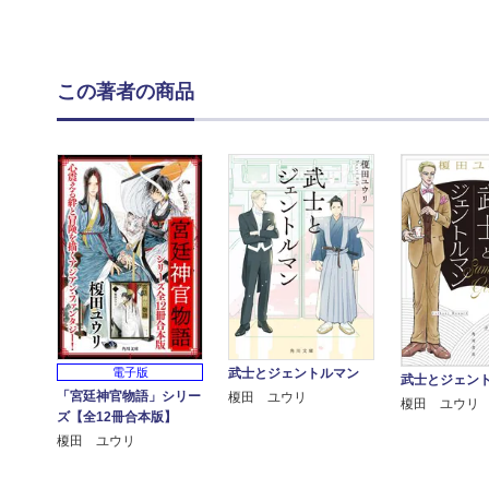
この著者の商品
武士とジェントルマン
電子版
武士とジェン
「宮廷神官物語」シリー
榎田 ユウリ
榎田 ユウリ
ズ【全12冊合本版】
榎田 ユウリ