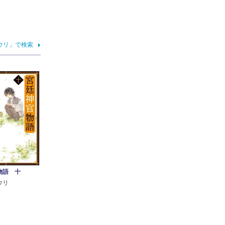
ウリ」で検索
物語 十
ウリ