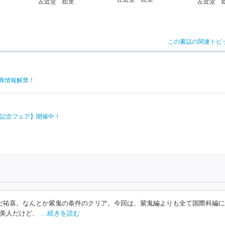
左近堂 絵里
左近堂 
この書誌の関連トピ
と特典情報解禁！
記念フェア】開催中！
だ祐喜。なんとか紫鬼の条件のクリア。今回は、紫鬼編よりも全て国際科編
美人だけど、
…続きを読む