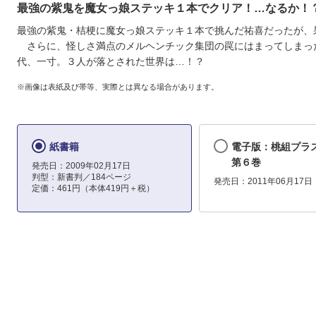
最強の紫鬼を魔女っ娘ステッキ１本でクリア！…なるか！
最強の紫鬼・桔梗に魔女っ娘ステッキ１本で挑んだ祐喜だったが、
さらに、怪しさ満点のメルヘンチック集団の罠にはまってしまっ
代、一寸。３人が落とされた世界は…！？
※画像は表紙及び帯等、実際とは異なる場合があります。
紙書籍
電子版：桃組プ
第６巻
発売日：2009年02月17日
判型：新書判／184ページ
発売日：2011年06月17日
定価：461円（本体419円＋税）