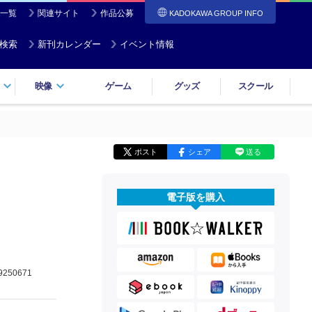
一覧
関連サイト
作品公募
KADOKAWA GROUP INFO
検索
新刊カレンダー
イベント情報
映像
ゲーム
グッズ
スクール
ポスト
シェア
送る
電子版を購入
9250671