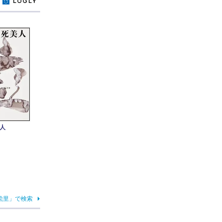
y
人
絵里」で検索