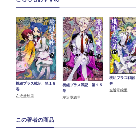
桃組プラス戦記
巻
桃組プラス戦記 第１８
桃組プラス戦記 第１５
巻
左近堂絵里
巻
左近堂絵里
左近堂絵里
この著者の商品