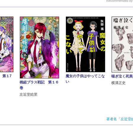
Recommended b
魔女の子供はやってこな
 第１7
喘ぎ泣く死美
い
桃組プラス戦記 第１６
横溝正史
巻
左近堂絵里
著者名「左近堂