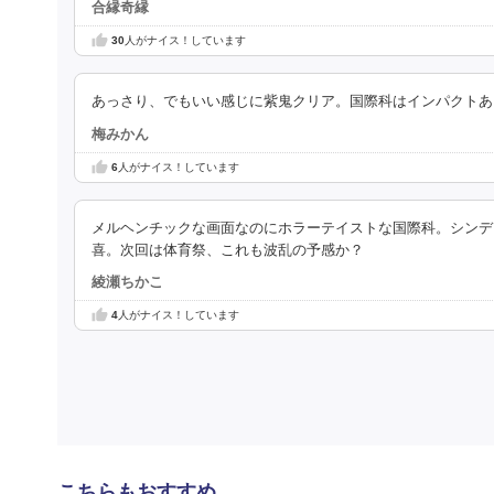
合縁奇縁
30
人がナイス！しています
あっさり、でもいい感じに紫鬼クリア。国際科はインパクトあ
梅みかん
6
人がナイス！しています
メルヘンチックな画面なのにホラーテイストな国際科。シンデ
喜。次回は体育祭、これも波乱の予感か？
綾瀬ちかこ
4
人がナイス！しています
こちらもおすすめ