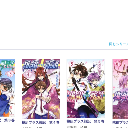
同じシリー
記 第３巻
桃組プラス戦記 第５巻
桃組プラス戦記 第４巻
桃組プラ
左近堂 絵里