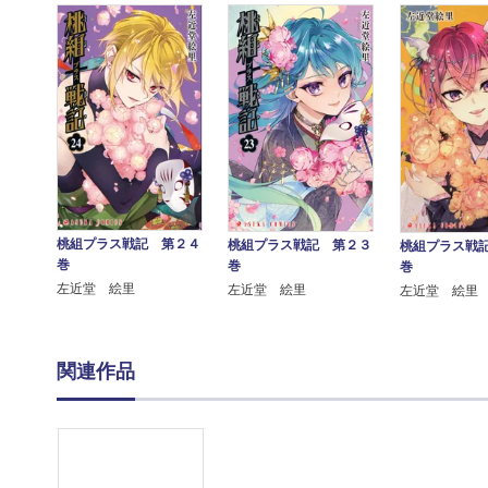
桃組プラス戦記 第２４
桃組プラス戦記 第２３
桃組プラス戦
巻
巻
巻
左近堂 絵里
左近堂 絵里
左近堂 絵里
関連作品