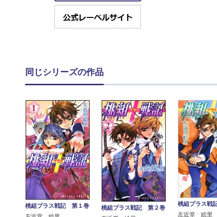
同じシリーズの作品
桃組プラス戦
桃組プラス戦記 第１巻
桃組プラス戦記 第２巻
左近堂 絵里
左近堂 絵里