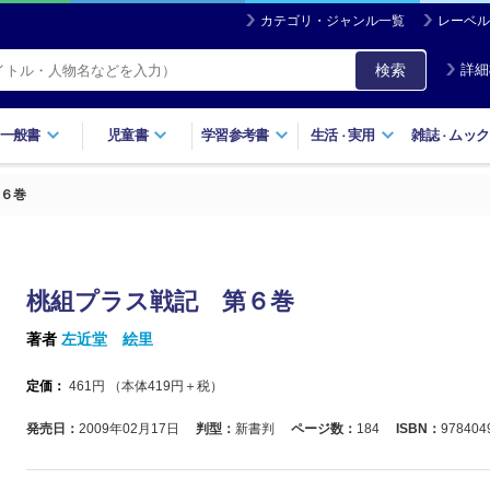
カテゴリ・ジャンル一覧
レーベル
検索
詳細
一般書
児童書
学習参考書
生活
実用
雑誌
ムック
・
・
６巻
桃組プラス戦記 第６巻
著者
左近堂 絵里
定価：
461
円 （本体
419
円＋税）
発売日：
2009年02月17日
判型：
新書判
ページ数：
184
ISBN：
978404