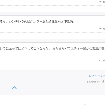
201
るな。シンデレラの絵がホラー版と綺麗版両方印象的。
201
レラに至ってはどうしてこうなった。 またまたバラエティー豊かな友達が増
201
レビューを
powered by