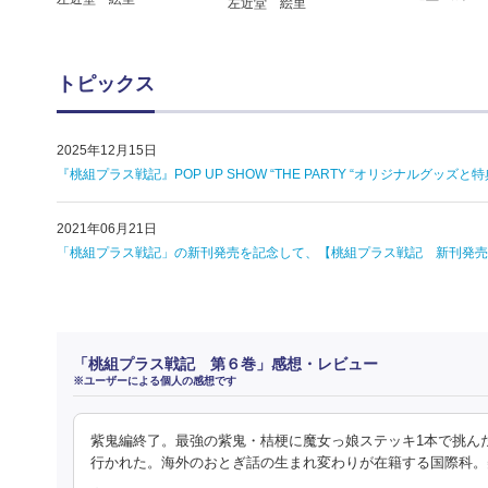
左近堂 絵里
トピックス
2025年12月15日
『桃組プラス戦記』POP UP SHOW “THE PARTY “オリジナルグッズ
2021年06月21日
「桃組プラス戦記」の新刊発売を記念して、【桃組プラス戦記 新刊発売
「桃組プラス戦記 第６巻」感想・レビュー
※ユーザーによる個人の感想です
紫鬼編終了。最強の紫鬼・桔梗に魔女っ娘ステッキ1本で挑ん
行かれた。海外のおとぎ話の生まれ変わりが在籍する国際科。