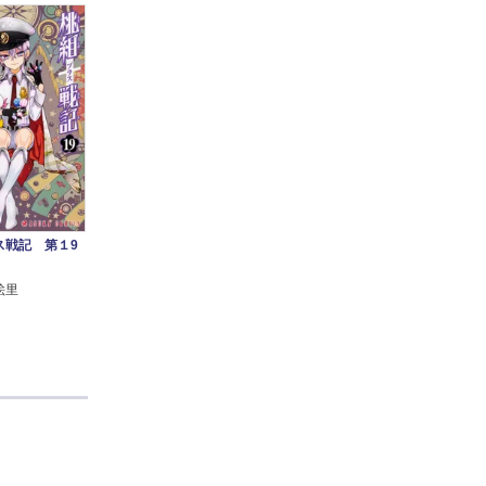
ス戦記 第１9
絵里