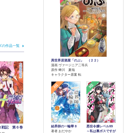
ズの作品一覧
異世界居酒屋「のぶ」 （２２）
漫画 ヴァージニア二等兵
原作 蝉川 夏哉
キャラクター原案 転
2位
3位
結界師の一輪華 8
悪役令嬢レベル99
ス戦記 第６巻
著者 おだやか
～私は裏ボスですが