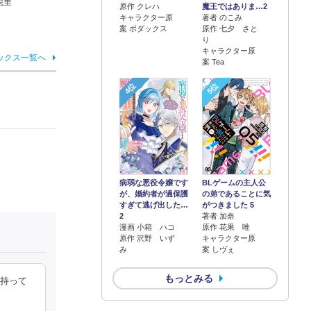
絵里
原作 クレハ
魔王ではありま…2
キャラクター原
著者 のこみ
案 ボダックス
原作 七夕 さと
り
キャラクター原
ックス一覧へ
案 Tea
4位
5位
病弱な悪役令嬢です
BLゲームの主人公
が、婚約者が過保護
の弟であることに気
すぎて逃げ出した…
がつきました 5
2
著者 加奈
漫画 小箱 ハコ
原作 花果 唯
原作 沢野 いず
キャラクター原
み
案 しヴぇ
もっとみる
に持って