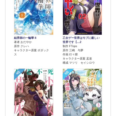
結界師の一輪華 8
乙女ゲー世界はモブに厳しい
著者 おだやか
世界です【…2
原作 クレハ
制作 FTops
キャラクター原案 ボダック
原作 三嶋 与夢
ス
作画 行々狸
キャラクター原案 孟達
構成 マツリ セイシロウ
4位
5位