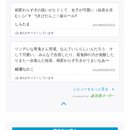
相変わらず犬の扱いがヒドくて、女子が可愛い（祐喜を含
む）(ノ´∀｀*)きびだんご！縦ロール!!
しらたま
2013年05月24日
6
人がナイス！しています
ツンデレな青鬼さん登場。なんていじらしいんだろう、そ
して可愛い。 みんなで合宿したり、退鬼師の力が覚醒した
りまた一歩進んだ祐喜。相変わらず引きがうまいなあ〜
綾瀬ちかこ
2014年08月25日
5
人がナイス！しています
レビューをもっと見る
powered by