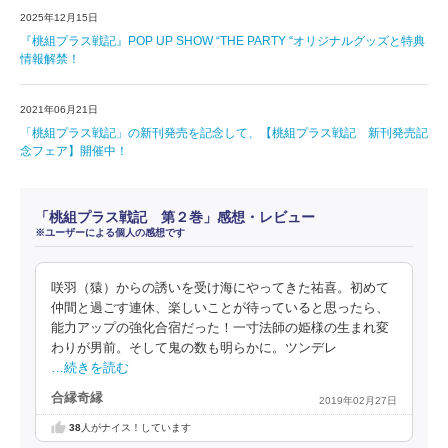
2025年12月15日
『桃組プラス戦記』POP UP SHOW “THE PARTY “オリジナルグッズと特典
情報解禁！
2021年06月21日
「桃組プラス戦記」の新刊発売を記念して、【桃組プラス戦記 新刊発売記
念フェア】開催中！
「桃組プラス戦記 第２巻」感想・レビュー
※ユーザーによる個人の感想です
咲羽（猿）からの誘いを受け海にやってきた祐喜。初めて
仲間と過ごす連休、楽しいことが待っていると思ったら、
能力アップの強化合宿だった！一寸法師の姫様の生まれ変
わりが男前。そして鬼の数も明らかに。ツンデレ
…続きを読む
合縁奇縁
2019年02月27日
38
人がナイス！しています