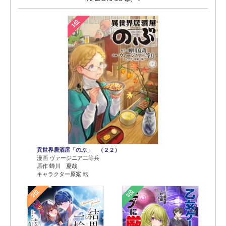
1位
異世界居酒屋「のぶ」 （２２）
漫画 ヴァージニア二等兵
原作 蝉川 夏哉
キャラクター原案 転
2位
3位