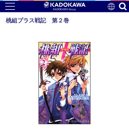
桃組プラス戦記 第２巻