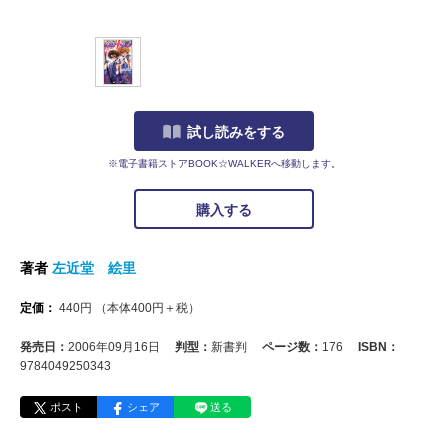
試し読みをする
※電子書籍ストアBOOK☆WALKERへ移動します。
購入する
著者
左近堂 絵里
定価：
440
円
（本体
400
円＋税）
発売日：
2006年09月16日
判型：
新書判
ページ数：
176
ISBN：
9784049250343
ポスト
シェア
送る