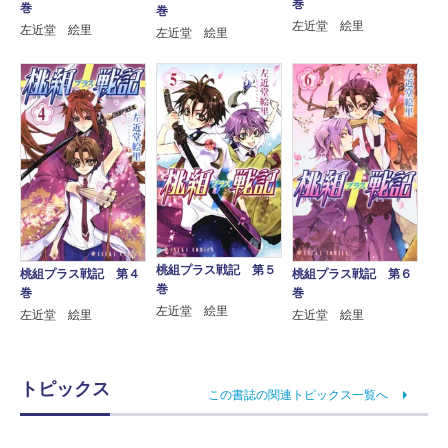
巻
巻
巻
左近堂 絵里
左近堂 絵里
左近堂 絵里
桃組プラス戦記 第５
桃組プラス戦記 第４
桃組プラス戦記 第６
巻
巻
巻
左近堂 絵里
左近堂 絵里
左近堂 絵里
トピックス
この書誌の関連トピックス一覧へ