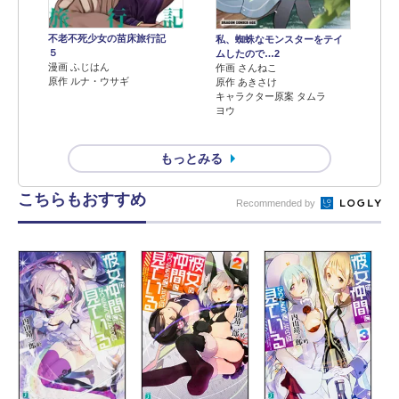
不老不死少女の苗床旅行記
私、蜘蛛なモンスターをテイ
５
ムしたので…2
漫画 ふじはん
作画 さんねこ
原作 ルナ・ウサギ
原作 あきさけ
キャラクター原案 タムラ
ヨウ
もっとみる
こちらもおすすめ
Recommended by