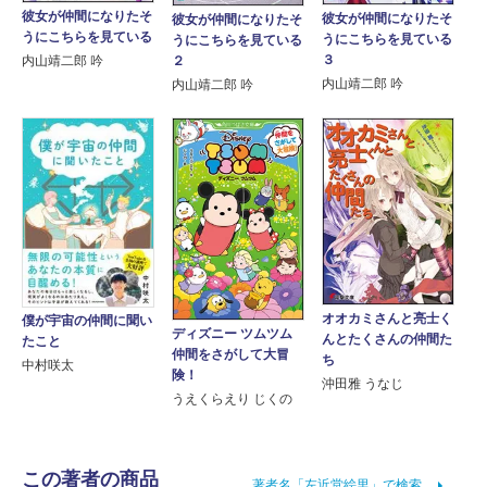
彼女が仲間になりたそ
彼女が仲間になりたそ
彼女が仲間になりたそ
うにこちらを見ている
うにこちらを見ている
うにこちらを見ている
３
内山靖二郎 吟
２
内山靖二郎 吟
内山靖二郎 吟
オオカミさんと亮士く
僕が宇宙の仲間に聞い
ディズニー ツムツム
んとたくさんの仲間た
たこと
仲間をさがして大冒
ち
中村咲太
険！
沖田雅 うなじ
うえくらえり じくの
この著者の商品
著者名「左近堂絵里」で検索