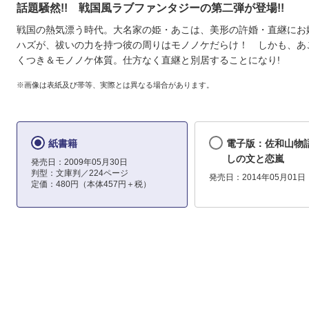
話題騒然!! 戦国風ラブファンタジーの第二弾が登場!!
戦国の熱気漂う時代。大名家の姫・あこは、美形の許婚・直継にお
ハズが、祓いの力を持つ彼の周りはモノノケだらけ！ しかも、あ
くつき＆モノノケ体質。仕方なく直継と別居することになり!
※画像は表紙及び帯等、実際とは異なる場合があります。
紙書籍
電子版：佐和山物
しの文と恋嵐
発売日：2009年05月30日
判型：文庫判／224ページ
発売日：2014年05月01日
定価：480円（本体457円＋税）