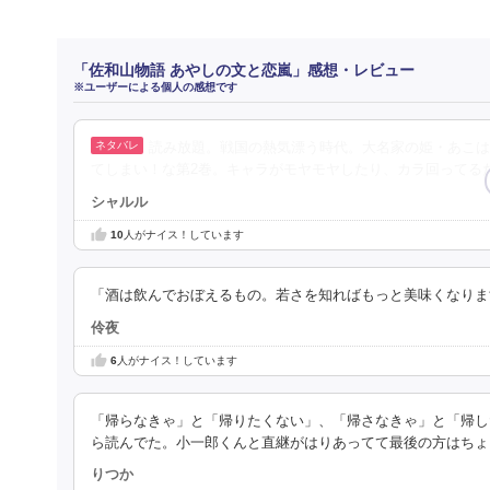
「佐和山物語 あやしの文と恋嵐」感想・レビュー
※ユーザーによる個人の感想です
読み放題。戦国の熱気漂う時代。大名家の姫・あこは
てしまい！な第2巻。キャラがモヤモヤしたり、カラ回ってる
シャルル
10
人がナイス！しています
「酒は飲んでおぼえるもの。若さを知ればもっと美味くなります
伶夜
6
人がナイス！しています
「帰らなきゃ」と「帰りたくない」、「帰さなきゃ」と「帰し
ら読んでた。小一郎くんと直継がはりあってて最後の方はちょ
りつか