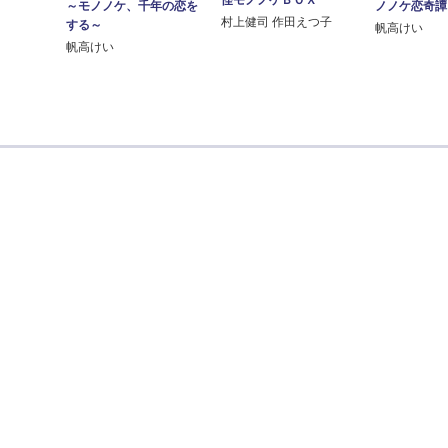
怪モノノケＢＯＸ
～モノノケ、千年の恋を
ノノケ恋奇譚
村上健司 作田えつ子
する～
帆高けい
帆高けい