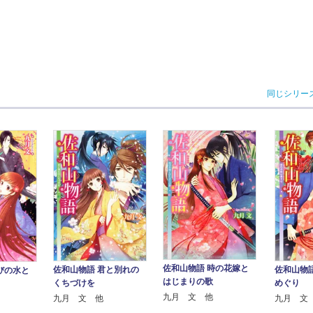
同じシリー
佐和山物語 時の花嫁と
佐和山物語 君と別れの
佐和山物
びの水と
はじまりの歌
くちづけを
めぐり
九月 文 他
九月 文 他
九月 文