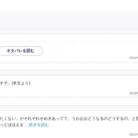
、美形の許婚・直継にお嫁入りしたのだが、色々とあって直継と別居するこ
だけで、特に盛り上が
…続きを読む
202
ぞ」(本文より)
201
たくない」がそれぞれせめぎあってて、うおおおどうなるのどうするの、と
っとほほえま
…続きを読む
201