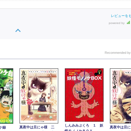
レビューを
powered by
Recommended b
しんみみぶくろ １ 妖
真夜中は旦にゃ様 二
真夜中は旦に
ケ録