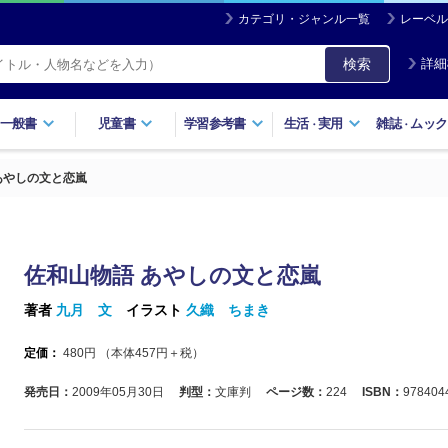
カテゴリ・ジャンル一覧
レーベル
検索
詳細
一般書
児童書
学習参考書
生活
実用
雑誌
ムック
・
・
あやしの文と恋嵐
佐和山物語 あやしの文と恋嵐
著者
九月 文
イラスト
久織 ちまき
定価：
480
円 （本体
457
円＋税）
発売日：
2009年05月30日
判型：
文庫判
ページ数：
224
ISBN：
978404