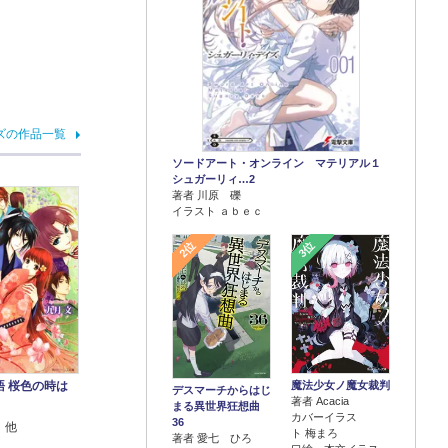
ズの作品一覧
ソードアート・オンライン マテリアル１
シュガーリィ…2
著者 川原 礫
イラスト ａｂｅｃ
2位
3位
魔法少女ノ魔女裁判
語 桜色の時は
デスマーチからはじ
著者 Acacia
まる異世界狂想曲
カバーイラス
36
 他
ト 梅まろ
著者 愛七 ひろ