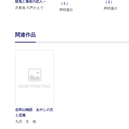
様鬼と運命の恋人～
（２）
（１）
月東湊 六芦かえで
押切蓮介
押切蓮介
関連作品
佐和山物語 あやしの文
と恋嵐
九月 文 他