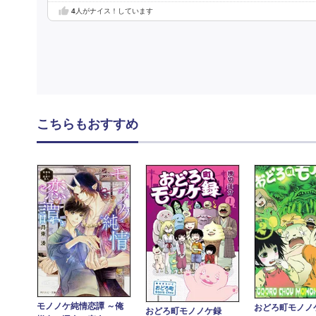
4
人がナイス！しています
こちらもおすすめ
モノノケ純情恋譚 ～俺
おどろ町モノノ
おどろ町モノノケ録