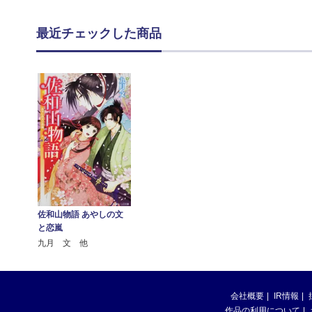
最近チェックした商品
佐和山物語 あやしの文
と恋嵐
九月 文 他
会社概要
IR情報
作品の利用について