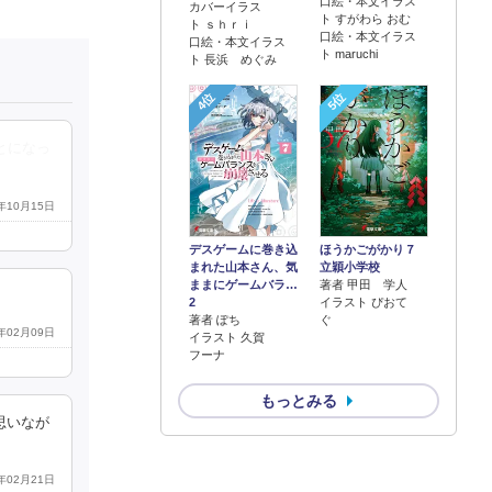
口絵・本文イラス
カバーイラス
ト すがわら おむ
ト ｓｈｒｉ
口絵・本文イラス
口絵・本文イラス
ト maruchi
ト 長浜 めぐみ
4位
5位
とになっ
2年10月15日
デスゲームに巻き込
ほうかごがかり７
まれた山本さん、気
立穎小学校
ままにゲームバラ…
著者 甲田 学人
2
イラスト ぴおて
著者 ぽち
ぐ
8年02月09日
イラスト 久賀
フーナ
もっとみる
思いなが
1年02月21日