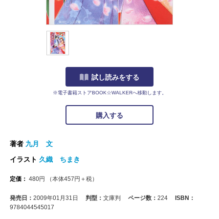
試し読みをする
※電子書籍ストアBOOK☆WALKERへ移動します。
購入する
著者
九月 文
イラスト
久織 ちまき
定価：
480
円
（本体
457
円＋税）
発売日：
2009年01月31日
判型：
文庫判
ページ数：
224
ISBN：
9784044545017