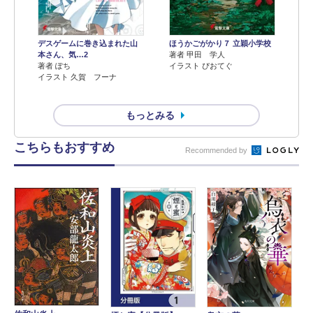
デスゲームに巻き込まれた山
ほうかごがかり７ 立穎小学校
本さん、気…2
著者 甲田 学人
著者 ぽち
イラスト ぴおてぐ
イラスト 久賀 フーナ
もっとみる
こちらもおすすめ
Recommended by