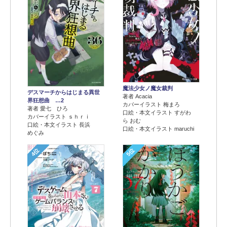
魔法少女ノ魔女裁判
デスマーチからはじまる異世
著者 Acacia
界狂想曲 …2
カバーイラスト 梅まろ
著者 愛七 ひろ
口絵・本文イラスト すがわ
カバーイラスト ｓｈｒｉ
ら おむ
口絵・本文イラスト 長浜
口絵・本文イラスト maruchi
めぐみ
4位
5位