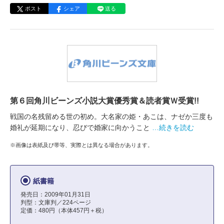
ポスト
シェア
送る
第６回角川ビーンズ小説大賞優秀賞＆読者賞Ｗ受賞!!
戦国の名残留める世の初め。大名家の姫・あこは、ナゼか三度も
婚礼が延期になり、忍びで婚家に向かうこと
…続きを読む
※画像は表紙及び帯等、実際とは異なる場合があります。
紙書籍
発売日：2009年01月31日
判型：文庫判／224ページ
定価：480円（本体457円＋税）