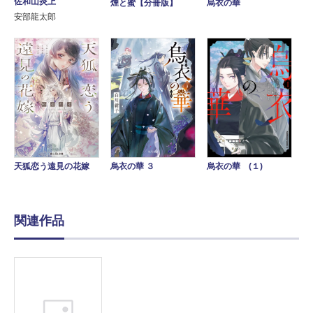
佐和山炎上
烏衣の華
煙と蜜【分冊版】
安部龍太郎
天狐恋う遠見の花嫁
烏衣の華 ３
烏衣の華 (１)
関連作品