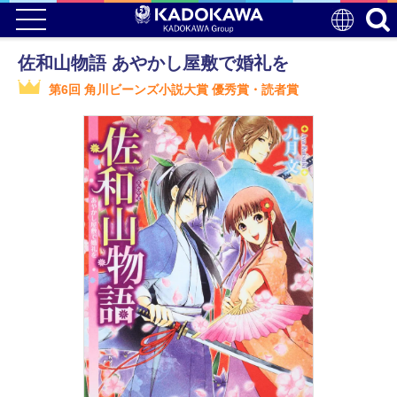
佐和山物語 あやかし屋敷で婚礼を
第6回 角川ビーンズ小説大賞 優秀賞・読者賞