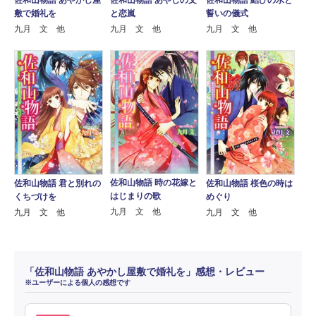
佐和山物語 あやかし屋
佐和山物語 あやしの文
佐和山物語 結びの水と
敷で婚礼を
と恋嵐
誓いの儀式
九月 文 他
九月 文 他
九月 文 他
佐和山物語 時の花嫁と
佐和山物語 君と別れの
佐和山物語 桜色の時は
はじまりの歌
くちづけを
めぐり
九月 文 他
九月 文 他
九月 文 他
「佐和山物語 あやかし屋敷で婚礼を」感想・レビュー
※ユーザーによる個人の感想です