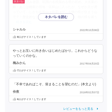
読み放題。戦国の名残留める世の初め。大名家の
姫・あこは婚家の領地・佐和山に入ったが、なぜか月が遡
っていて…しかも佐和山は怨霊はびこる物の怪が住まう山
で？！歴史的なことはよくわかりませんが、物の怪を祓う
…続きを読む
シャルル
2022年10月08日
8
人がナイス！しています
やっとお互いに向き合いはじめたばかり。これからどうな
っていくのかな。
梅みかん
2017年04月20日
7
人がナイス！しています
「不幸であればこそ、留まることを望むのだ」(本文より)
伶夜
2018年02月07日
6
人がナイス！しています
レビューをもっと見る