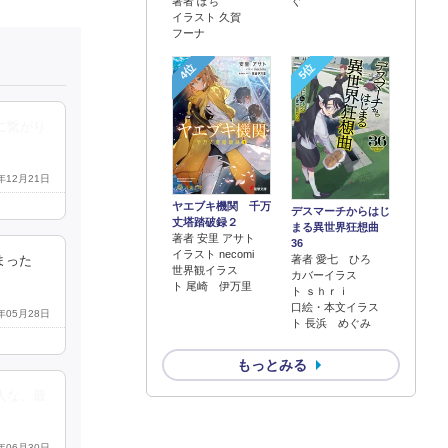
著者 ぽち
ぐ
イラスト 久賀
フーナ
4位
5位
に繋がり
4年12月21日
ヤエブキ機関 千万
デスマーチからはじ
丈塔踏破録２
まる異世界狂想曲
著者 安里 アサト
36
イラスト necomi
著者 愛七 ひろ
まった
世界観イラス
カバーイラス
ト 尾崎 伊万里
ト ｓｈｒｉ
口絵・本文イラス
9年05月28日
ト 長浜 めぐみ
もっとみる
人な、最
4年06月30日