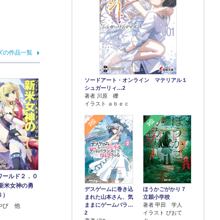
ズの作品一覧
ソードアート・オンライン マテリアル１
シュガーリィ…2
著者 川原 礫
イラスト ａｂｅｃ
2位
3位
ワールド２．０
 新米女神の勇
デスゲームに巻き込
ほうかごがかり７
６）
まれた山本さん、気
立穎小学校
ままにゲームバラ…
著者 甲田 学人
やび 他
2
イラスト ぴおて