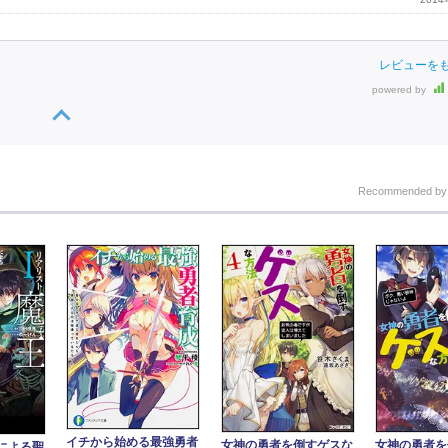
レビューを
powered by
Recommended b
イチから始める最強勇者
女神の勇者を倒すゲスな
女神の勇者を
による聖