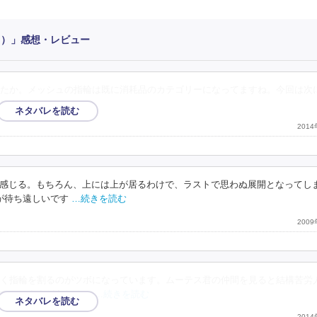
５）」感想・レビュー
たか。メッシュの指輪は既に消耗品のカテゴリーになってますね。今回は次
りますねー。
201
感じる。もちろん、上には上が居るわけで、ラストで思わぬ展開となってし
が待ち遠しいです
…続きを読む
200
く指輪を割るのがツボになっています。ムーテス君の仲間を見ると結構苦労
てこのままどうなるの
…続きを読む
201