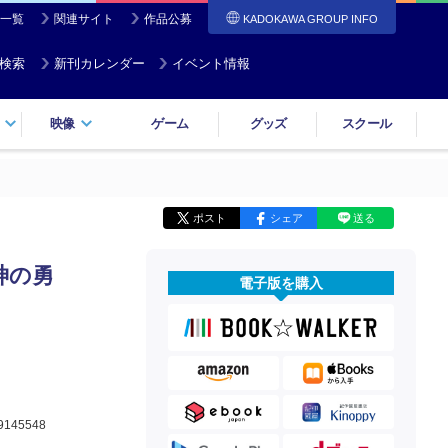
一覧
関連サイト
作品公募
KADOKAWA GROUP INFO
検索
新刊カレンダー
イベント情報
映像
ゲーム
グッズ
スクール
ポスト
シェア
送る
神の勇
電子版を購入
9145548