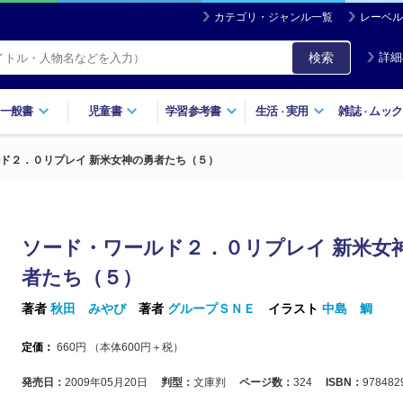
カテゴリ・ジャンル一覧
レーベル
検索
詳細
一般書
児童書
学習参考書
生活
実用
雑誌
ムック
・
・
ド２．０リプレイ 新米女神の勇者たち（５）
ソード・ワールド２．０リプレイ 新米女
者たち（５）
著者
秋田 みやび
著者
グループＳＮＥ
イラスト
中島 鯛
定価：
660
円 （本体
600
円＋税）
発売日：
2009年05月20日
判型：
文庫判
ページ数：
324
ISBN：
978482