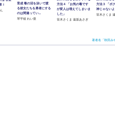
育成 毒の沼を泳いで渡
方法４ 「お気の毒です
方法３ 「ボ
革Ｉ
る彼女たちを勇者にする
が変人は増えてしまいま
神じゃないよ
げん
のは間違ってい...
した」
笹木さくま 
琴平稜 れい亜
笹木さくま 遠坂あさぎ
著者名「秋田み