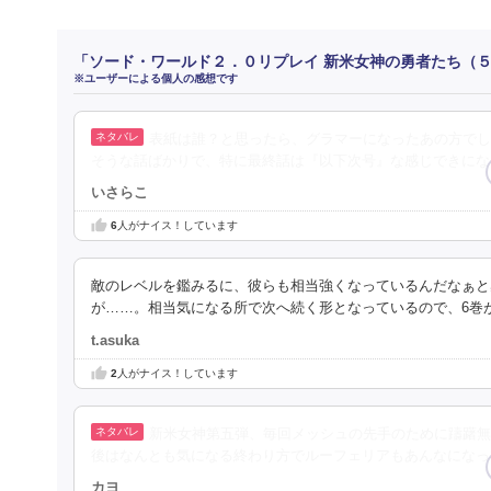
「ソード・ワールド２．０リプレイ 新米女神の勇者たち（
※ユーザーによる個人の感想です
表紙は誰？と思ったら、グラマーになったあの方でし
そうな話ばかりで、特に最終話は『以下次号』な感じできにな
いさらこ
6
人がナイス！しています
敵のレベルを鑑みるに、彼らも相当強くなっているんだなぁと
が……。相当気になる所で次へ続く形となっているので、6巻
t.asuka
2
人がナイス！しています
新米女神第五弾、毎回メッシュの先手のために躊躇無
後はなんとも気になる終わり方でルーフェリアもあんなになっ
カヨ