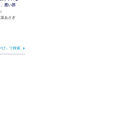
ク、悪い邪
」
遠坂あさぎ
やび」で検索