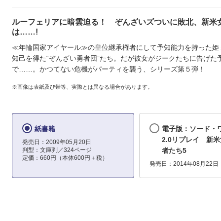
ルーフェリアに暗雲迫る！ ぞんざいズついに敗北、新米
は……!
≪年輪国家アイヤール≫の皇位継承権者にして予知能力を持った姫
知己を得た“ぞんざい勇者団”たち。だが彼女がジークたちに告げた
で……。かつてない危機がパーティを襲う、シリーズ第５弾！
※画像は表紙及び帯等、実際とは異なる場合があります。
紙書籍
電子版：ソード・
2.0リプレイ 新
発売日：2009年05月20日
判型：文庫判／324ページ
者たち5
定価：660円（本体600円＋税）
発売日：2014年08月22日