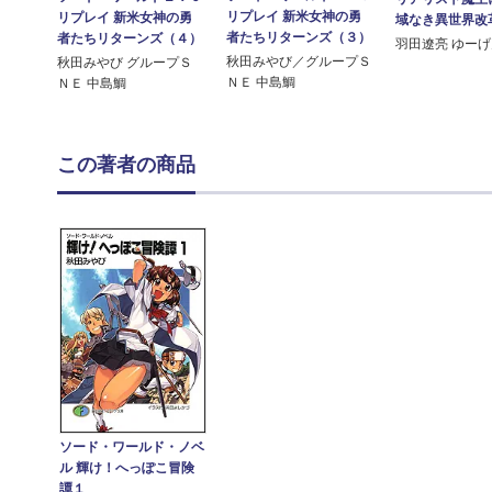
リプレイ 新米女神の勇
リプレイ 新米女神の勇
域なき異世界改
者たちリターンズ（３）
者たちリターンズ（４）
羽田遼亮 ゆー
秋田みやび／グループＳ
秋田みやび グループＳ
ＮＥ 中島鯛
ＮＥ 中島鯛
この著者の商品
ソード・ワールド・ノベ
ル 輝け！へっぽこ冒険
譚１