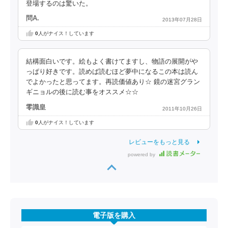
登場するのは驚いた。
問A.
2013年07月28日
0
人がナイス！しています
結構面白いです。絵もよく書けてますし、物語の展開がや
っぱり好きです。読めば読むほど夢中になるこの本は読ん
でよかったと思ってます。再読価値あり☆ 鏡の迷宮グラン
ギニョルの後に読む事をオススメ☆☆
零識皇
2011年10月26日
0
人がナイス！しています
レビューをもっと見る
powered by
電子版を購入