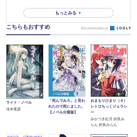
もっとみる
こちらもおすすめ
Recommended by
「死んでみろ」と言わ
おまもりひまり（４）
ライト・ノベル
れたので死にました。
レトロちっくジェラシ
滝本竜彦
【ノベル分冊版】
ー
みかづき紅月 的良み
らん 的良みらん