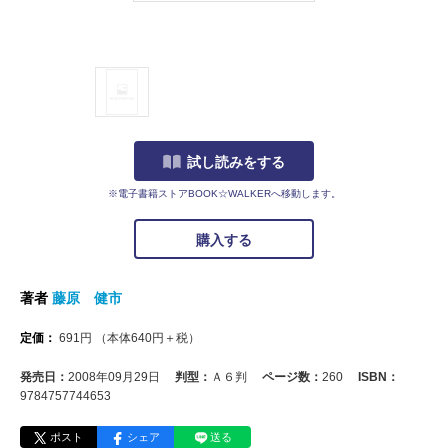
試し読みをする
※電子書籍ストアBOOK☆WALKERへ移動します。
購入する
著者
藤原 健市
定価：
691
円
（本体
640
円＋税）
発売日：
2008年09月29日
判型：
Ａ６判
ページ数：
260
ISBN：
9784757744653
ポスト
シェア
送る