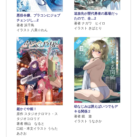
追放先が歴代勇者の墓場だっ
悪役令嬢、ブラコンにジョブ
たので、全…2
チェンジし…2
著者 ナガワ ヒイロ
著者 浜千鳥
イラスト きばとり
イラスト 八美☆わん
4位
5位
幼なじみは誘えばいつでもデ
超かぐや姫！
キる関係２
原作 スタジオクロマト・ス
著者 鏡 遊
タジオコロリド
イラスト うなさか
著者 桐山 なると
口絵・本文イラスト うらた
あさお