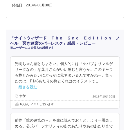
発売日：2014年08月30日
「ナイトウィザード Ｔｈｅ ２ｎｄ Ｅｄｉｔｉｏｎ ノ
ベル 冥き迷宮のバーレスク」感想・レビュー
※ユーザーによる個人の感想です
光明ちゃん割とちょろい。個人的には「ケバブよりマルゲ
リータなの」な葉月さんがいい感じと言うか。このキャラ
も柊とかみたいにどっかに元ネタいるんですかねー。笑っ
たのは、P146あたりの柊とくれはのイラストでし
…続きを読む
ちゃか
2013年10月26日
0
人がナイス！しています
前作『鏡の迷宮の～』を先に読んでおくと、より一層楽し
める。公式パーソナリティのあのあたりやあのあたりまで