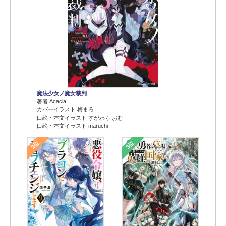
魔法少女ノ魔女裁判
著者 Acacia
カバーイラスト 梅まろ
口絵・本文イラスト すがわら おむ
口絵・本文イラスト maruchi
2位
3位