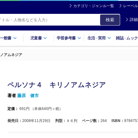
カテゴリ・ジャンル一覧
レーベル
検索
詳細
一般書
児童書
学習参考書
生活
実用
雑誌
ムック
・
・
ノアムネジア
ペルソナ４ キリノアムネジア
著者
藤原 健市
定価：
691
円 （本体
640
円＋税）
発売日：
2008年11月29日
判型：
Ａ６判
ページ数：
264
ISBN：
978475