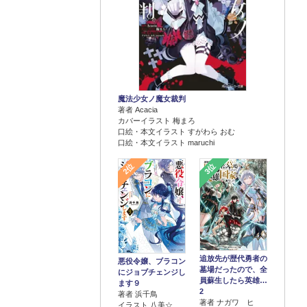
魔法少女ノ魔女裁判
著者 Acacia
カバーイラスト 梅まろ
口絵・本文イラスト すがわら おむ
口絵・本文イラスト maruchi
2位
3位
追放先が歴代勇者の
悪役令嬢、ブラコン
墓場だったので、全
にジョブチェンジし
員蘇生したら英雄…
ます９
2
著者 浜千鳥
著者 ナガワ ヒ
イラスト 八美☆