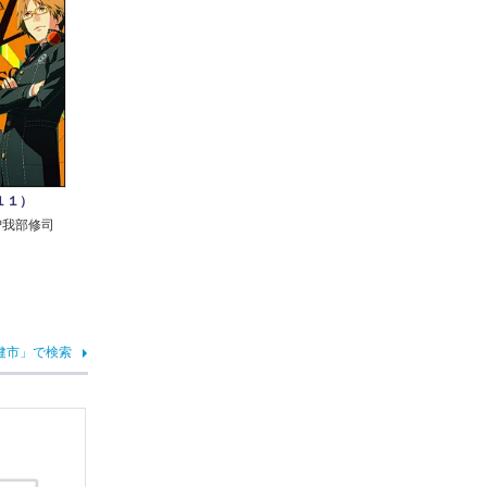
１１）
曽我部修司
健市」で検索