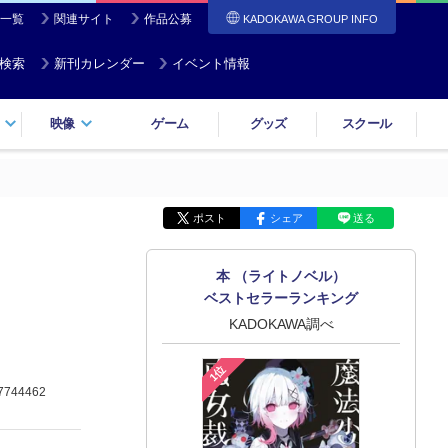
一覧
関連サイト
作品公募
KADOKAWA GROUP INFO
検索
新刊カレンダー
イベント情報
映像
ゲーム
グッズ
スクール
ポスト
シェア
送る
本 （ライトノベル）
ベストセラーランキング
KADOKAWA調べ
1位
7744462