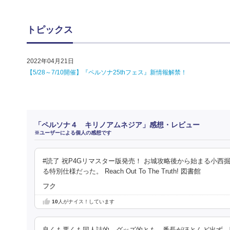
トピックス
2022年04月21日
【5/28～7/10開催】『ペルソナ25thフェス』新情報解禁！
「ペルソナ４ キリノアムネジア」感想・レビュー
※ユーザーによる個人の感想です
#読了 祝P4Gリマスター版発売！ お城攻略後から始まる小
る特別仕様だった。 Reach Out To The Truth! 図書館
フク
10
人がナイス！しています