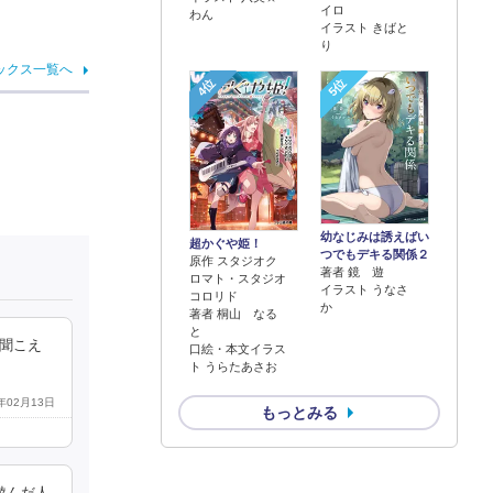
イロ
わん
イラスト きばと
り
ックス一覧へ
4位
5位
幼なじみは誘えばい
超かぐや姫！
つでもデキる関係２
原作 スタジオク
著者 鏡 遊
ロマト・スタジオ
イラスト うなさ
コロリド
か
著者 桐山 なる
と
で聞こえ
口絵・本文イラス
ト うらたあさお
3年02月13日
もっとみる