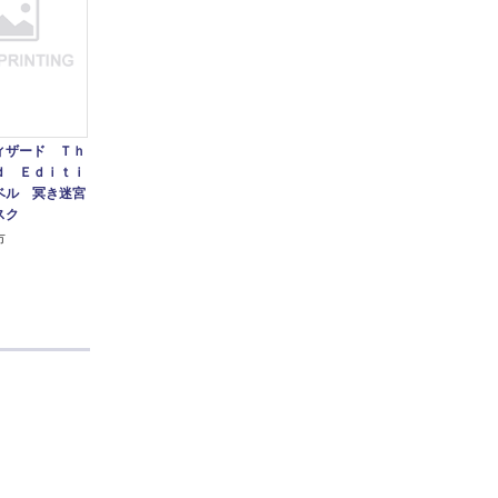
ィザード Ｔｈ
ｄ Ｅｄｉｔｉ
ベル 冥き迷宮
スク
市