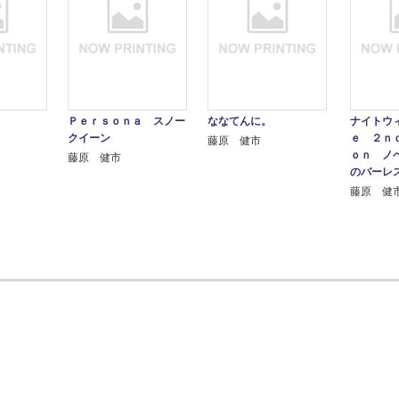
。
Ｐｅｒｓｏｎａ スノー
ななてんに。
ナイトウ
クイーン
ｅ ２ｎ
藤原 健市
ｏｎ ノ
藤原 健市
のバーレ
藤原 健