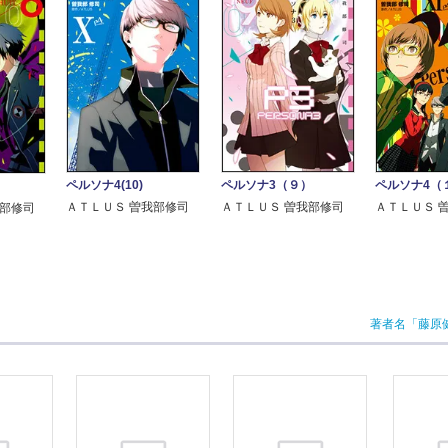
ペルソナ4(10)
ペルソナ3（９）
ペルソナ4（
）
ＡＴＬＵＳ 曽我部修司
ＡＴＬＵＳ 曽我部修司
ＡＴＬＵＳ 
我部修司
著者名「藤原