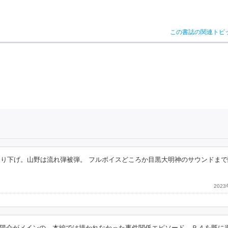
この書誌の関連トピ
西掘り下げ。山野は流れ弾被弾。 フルボイスどころか目黒大明神のサウンドま
202