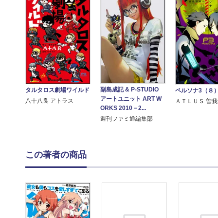
副島成記 & P-STUDIO
タルタロス劇場ワイルド
ペルソナ3（８
アートユニット ART W
八十八良 アトラス
ＡＴＬＵＳ 曽
ORKS 2010－2...
週刊ファミ通編集部
この著者の商品