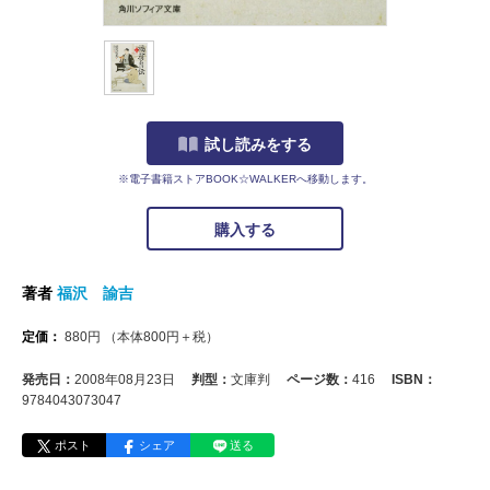
試し読みをする
※電子書籍ストアBOOK☆WALKERへ移動します。
購入する
著者
福沢 諭吉
定価：
880
円
（本体
800
円＋税）
発売日：
2008年08月23日
判型：
文庫判
ページ数：
416
ISBN：
9784043073047
ポスト
シェア
送る