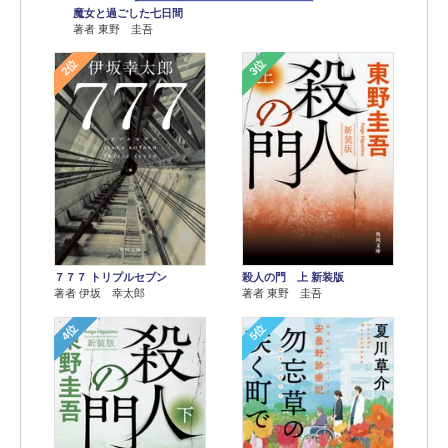
魔女と過ごした七日間
著者 東野 圭吾
2位
3位
７７７ トリプルセブン
殺人の門 上 新装版
著者 伊坂 幸太郎
著者 東野 圭吾
4位
5位