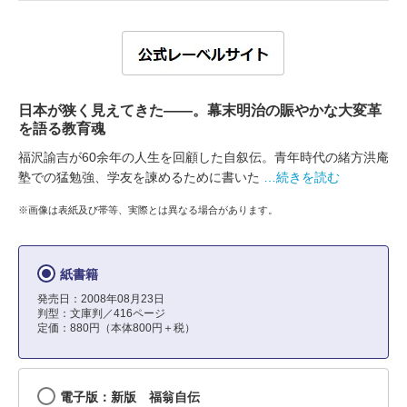
日本が狭く見えてきた――。幕末明治の賑やかな大変革
を語る教育魂
福沢諭吉が60余年の人生を回顧した自叙伝。青年時代の緒方洪庵
塾での猛勉強、学友を諫めるために書いた
…続きを読む
※画像は表紙及び帯等、実際とは異なる場合があります。
紙書籍
発売日：2008年08月23日
判型：文庫判／416ページ
定価：880円（本体800円＋税）
電子版：新版 福翁自伝