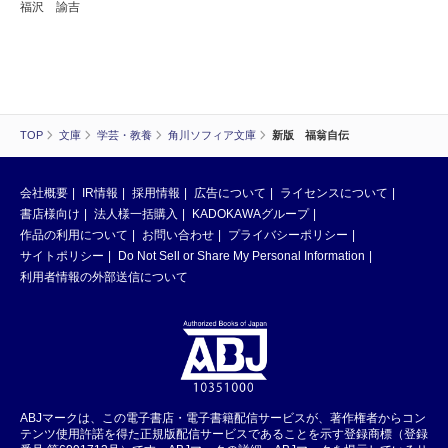
福沢 諭吉
TOP
文庫
学芸・教養
角川ソフィア文庫
新版 福翁自伝
会社概要
IR情報
採用情報
広告について
ライセンスについて
書店様向け
法人様一括購入
KADOKAWAグループ
作品の利用について
お問い合わせ
プライバシーポリシー
サイトポリシー
Do Not Sell or Share My Personal Information
利用者情報の外部送信について
ABJマークは、この電子書店・電子書籍配信サービスが、著作権者からコン
テンツ使用許諾を得た正規版配信サービスであることを示す登録商標（登録