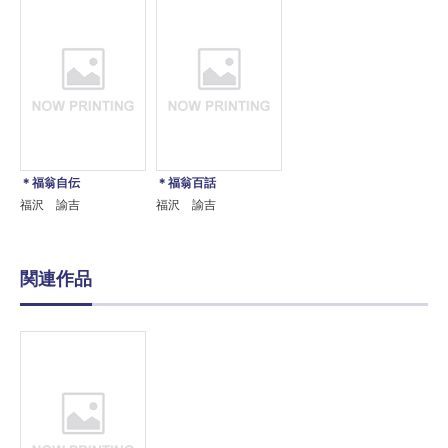
＊福翁自伝
＊福翁百話
福沢 諭吉
福沢 諭吉
関連作品