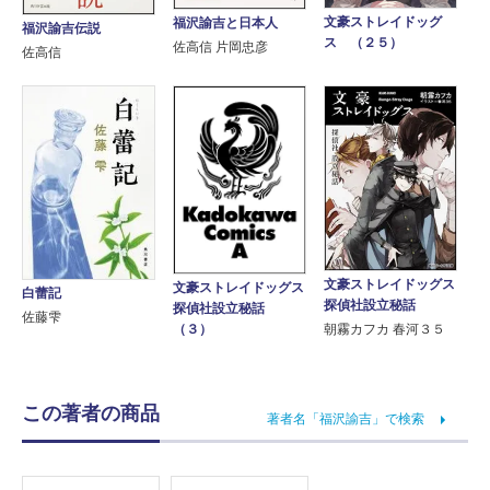
文豪ストレイドッグ
福沢諭吉と日本人
福沢諭吉伝説
ス （２５）
佐高信 片岡忠彦
佐高信
文豪ストレイドッグス
文豪ストレイドッグス
白蕾記
探偵社設立秘話
探偵社設立秘話
佐藤雫
（３）
朝霧カフカ 春河３５
この著者の商品
著者名「福沢諭吉」で検索