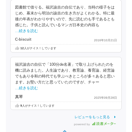
図書館で借りる。福沢諭吉の自伝であり、当時の様子をは
じめ、幕末から明治の諭吉の生き方がよくわかる。特に最
後の年表がわかりやすいので、先に読むのも手であるとも
感じた。子供と読んでいるマンガ日本史の内容も
…続きを読む
C-biscuit
2016年10月21日
12
人がナイス！しています
福沢諭吉の自伝で「100分de名著」で取り上げられたのを
機に読みました。人生論であり、教育論、養育論、経営論
でもあり令和の時代でも学ぶべきところが多々あると思い
ます。お堅い方だと思っていたのですが、チャー
…続きを読む
真琴
2025年09月28日
9
人がナイス！しています
レビューをもっと見る
powered by