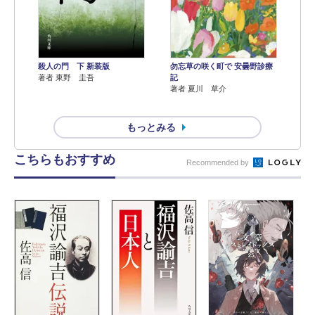
殺人の門 下 新装版
勿忘草の咲く町で 安曇野診療
著者 東野 圭吾
記
著者 夏川 草介
もっとみる
こちらもおすすめ
Recommended by