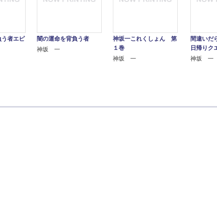
負う者エピ
闇の運命を背負う者
神坂一これくしょん 第
間違いだ
１巻
日帰りク
神坂 一
神坂 一
神坂 一