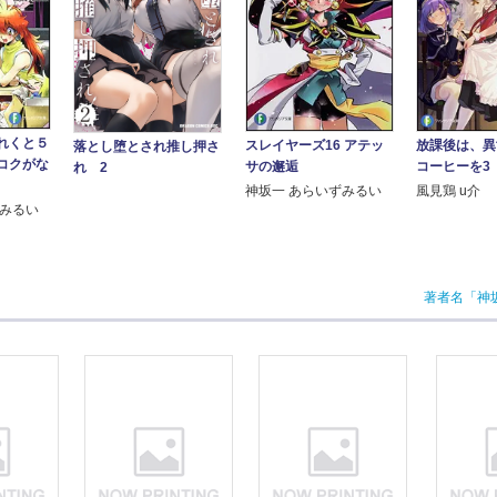
れくと５
スレイヤーズ16 アテッ
放課後は、異
落とし堕とされ推し押さ
コクがな
サの邂逅
コーヒーを3
れ 2
神坂一 あらいずみるい
風見鶏 u介
ずみるい
著者名「神