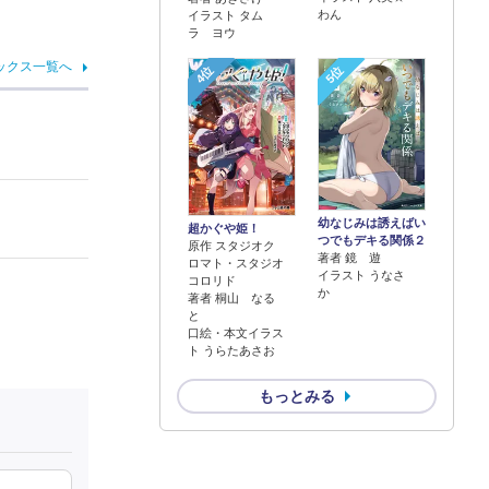
わん
イラスト タム
ラ ヨウ
ックス一覧へ
4位
5位
幼なじみは誘えばい
超かぐや姫！
つでもデキる関係２
原作 スタジオク
著者 鏡 遊
ロマト・スタジオ
イラスト うなさ
コロリド
か
著者 桐山 なる
と
口絵・本文イラス
ト うらたあさお
もっとみる