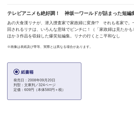
テレビアニメも絶好調！ 神坂一ワールドが詰まった短編
あの大食漢リナが、潜入捜査家で家政婦に変身!? それも名家で。
回されるリナは、いろんな意味でピンチに！（「家政婦は見たかも
ほか３作品を収録した爆笑短編集。リナの行くとこ平和なし
※画像は表紙及び帯等、実際とは異なる場合があります。
紙書籍
発売日：2008年09月20日
判型：文庫判／324ページ
定価：609円（本体580円＋税）