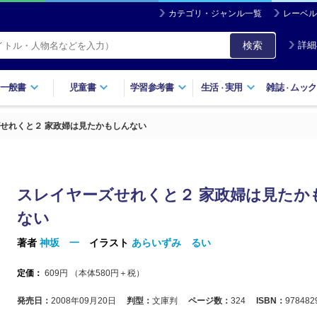
カテゴリ・ジャンル一覧
レーベル
検索
詳細
一般書
児童書
学習参考書
生活
実用
雑誌
ムック
・
・
せれくと２ 家政婦は見たかもしんない
スレイヤーズせれくと２ 家政婦は見たか
ない
著者
神坂 一
イラスト
あらいずみ るい
定価：
609
円 （本体
580
円＋税）
発売日：
2008年09月20日
判型：
文庫判
ページ数：
324
ISBN：
978482