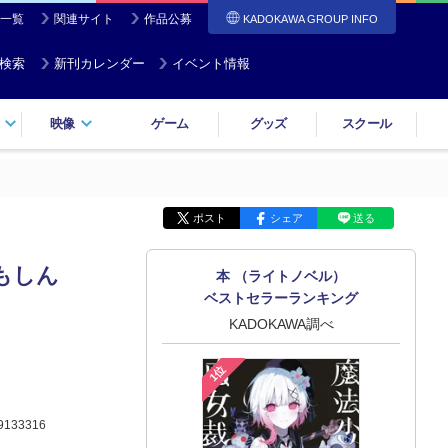
一覧
関連サイト
作品公募
KADOKAWA GROUP INFO
検索
新刊カレンダー
イベント情報
映像
ゲーム
グッズ
スクール
ポスト
シェア
送る
もしん
本 （ライトノベル）
ベストセラーランキング
KADOKAWA調べ
1位
9133316