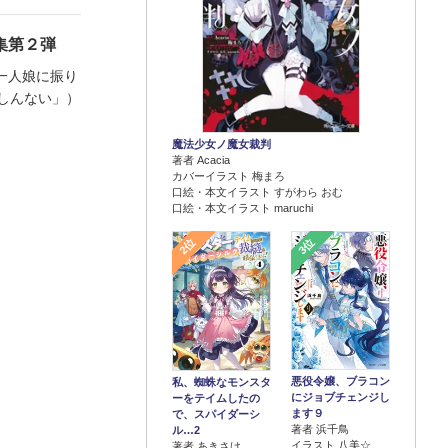
集第２弾
一人娘に振り
しんない」）
魔法少女ノ魔女裁判
著者 Acacia
カバーイラスト 梅まろ
口絵・本文イラスト すがわら おむ
口絵・本文イラスト maruchi
2位
3位
悪役令嬢、ブラコン
私、蜘蛛なモンスタ
にジョブチェンジし
ーをテイムしたの
ます９
で、スパイダーシ
著者 浜千鳥
ル…2
イラスト 八美☆
著者 あきさけ