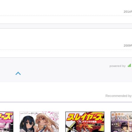
201
200
powered by
Recommended b