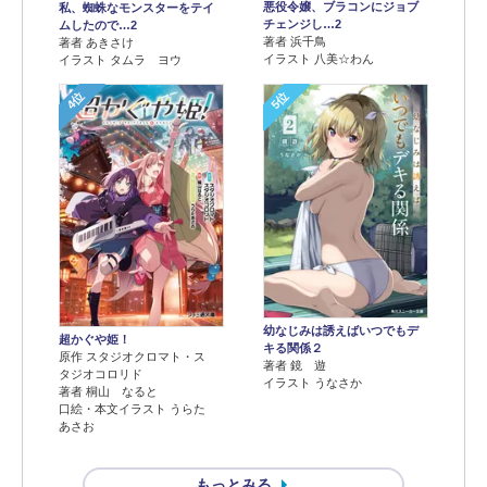
悪役令嬢、ブラコンにジョブ
私、蜘蛛なモンスターをテイ
チェンジし…2
ムしたので…2
著者 浜千鳥
著者 あきさけ
イラスト 八美☆わん
イラスト タムラ ヨウ
4位
5位
幼なじみは誘えばいつでもデ
超かぐや姫！
キる関係２
原作 スタジオクロマト・ス
著者 鏡 遊
タジオコロリド
イラスト うなさか
著者 桐山 なると
口絵・本文イラスト うらた
あさお
もっとみる