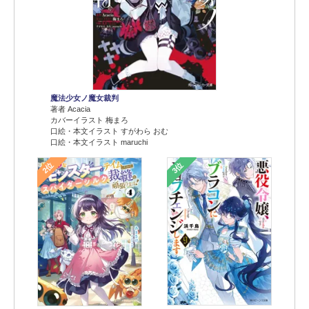
魔法少女ノ魔女裁判
著者 Acacia
カバーイラスト 梅まろ
口絵・本文イラスト すがわら おむ
口絵・本文イラスト maruchi
2位
3位