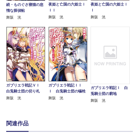
夜姫と亡国の六姫士Ｉ
夜姫と亡国の六姫士Ｉ
続・ものぐさ寝猫の怠
ＩＩ
Ｉ
惰な探偵帖
舞阪 洸
舞阪 洸
舞阪 洸
ガブリエラ戦記ＶＩ
ガブリエラ戦記ＩＩ
ガブリエラ戦記Ｉ 白
白兎騎士団の切り札
Ｉ 白兎騎士団の犠牲
兎騎士団の窮地
舞阪 洸
舞阪 洸
舞阪 洸
関連作品