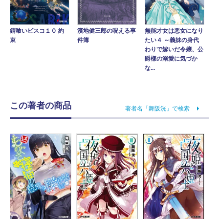
錆喰いビスコ１０ 約
濱地健三郎の呪える事
無能才女は悪女になり
束
件簿
たい４ ～義妹の身代
わりで嫁いだ令嬢、公
爵様の溺愛に気づか
な...
この著者の商品
著者名「舞阪洸」で検索