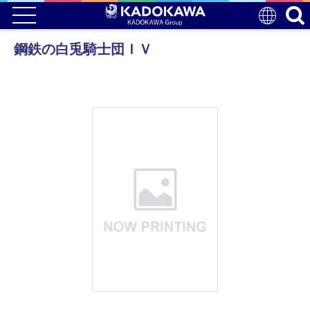
鋼鉄の白兎騎士団ＩＶ