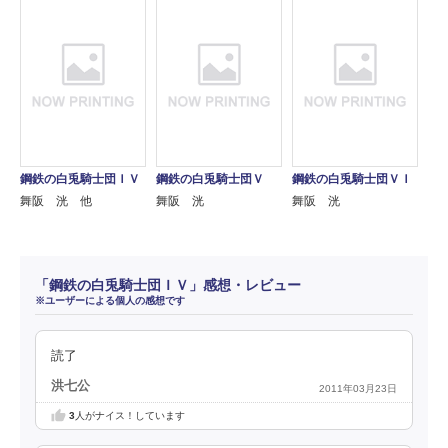
鋼鉄の白兎騎士団ＩＶ
鋼鉄の白兎騎士団Ｖ
鋼鉄の白兎騎士団ＶＩ
舞阪 洸 他
舞阪 洸
舞阪 洸
「鋼鉄の白兎騎士団ＩＶ」感想・レビュー
※ユーザーによる個人の感想です
読了
洪七公
2011年03月23日
3
人がナイス！しています