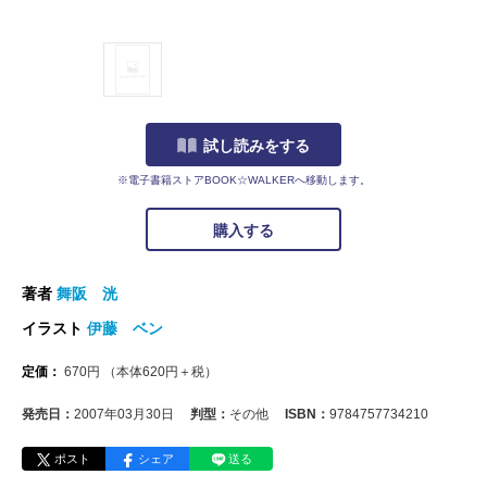
試し読みをする
※電子書籍ストアBOOK☆WALKERへ移動します。
購入する
著者
舞阪 洸
イラスト
伊藤 ベン
定価：
670
円
（本体
620
円＋税）
発売日：
2007年03月30日
判型：
その他
ISBN：
9784757734210
ポスト
シェア
送る