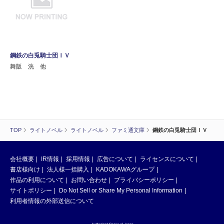
鋼鉄の白兎騎士団ＩＶ
舞阪 洸 他
TOP
ライトノベル
ライトノベル
ファミ通文庫
鋼鉄の白兎騎士団ＩＶ
会社概要
IR情報
採用情報
広告について
ライセンスについて
書店様向け
法人様一括購入
KADOKAWAグループ
作品の利用について
お問い合わせ
プライバシーポリシー
サイトポリシー
Do Not Sell or Share My Personal Information
利用者情報の外部送信について