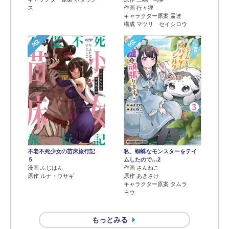
ス
作画 行々狸
キャラクター原案 孟達
構成 マツリ セイシロウ
4位
5位
不老不死少女の苗床旅行記
私、蜘蛛なモンスターをテイ
５
ムしたので…2
漫画 ふじはん
作画 さんねこ
原作 ルナ・ウサギ
原作 あきさけ
キャラクター原案 タムラ
ヨウ
もっとみる