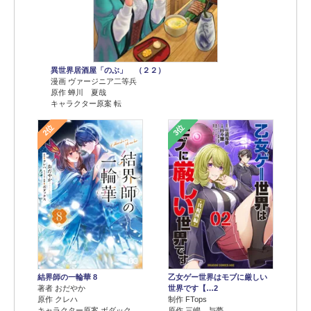
異世界居酒屋「のぶ」 （２２）
漫画 ヴァージニア二等兵
原作 蝉川 夏哉
キャラクター原案 転
2位
3位
結界師の一輪華 8
乙女ゲー世界はモブに厳しい
著者 おだやか
世界です【…2
原作 クレハ
制作 FTops
キャラクター原案 ボダック
原作 三嶋 与夢