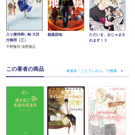
入り婿侍商い帖 大目
熱風団地
ただいま、おじゃまさ
付御用（三）
れます！ 3
千野隆司 浅野隆広
この著者の商品
著者名「ごとうしのぶ」で検索