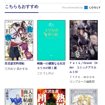
こちらもおすすめ
Recommended by
Ｆａｔｅ／Grand Or
双花斎宮料理帖
崎義一の優雅なる生活
der コミックアラカ
エリカの咲く庭
三川みり 凪かすみ
ルトXI
ごとうしのぶ
ＴＹＰＥ－ＭＯＯＮ
コンプエース編集部