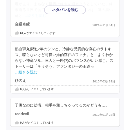
竜が去り、まもなく世界は終末を迎えようとしていた。終
末迫る世界であてもない旅を続けていたシンは、謎の黒い
竜と
…続きを読む
合縁奇縁
2024年11月04日
61
人がナイス！しています
熱血弾丸(猪)少年のシンと、冷静な兄貴的な存在のラトキ
ス、喋らないけど可愛い妹的存在のファナ。と、よくわか
らない神竜ソル。三人と一匹(?)のバランスがいい感じ。ス
トーリーは「そうそう、ファンタジーの王道っ
…続きを読む
ひのえ
2015年03月28日
0
人がナイス！しています
子供なのに結構、相手を殺しちゃってるのがどうも…。
reddevil
2012年01月28日
0
人がナイス！しています