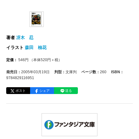
著者
冴木 忍
イラスト
森田 柚花
定価：
546
円
（本体
520
円＋税）
発売日：
2005年03月19日
判型：
文庫判
ページ数：
260
ISBN：
9784829116951
ポスト
シェア
送る