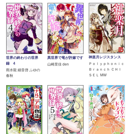
神楽月レジスタンス
異世界で竜が許嫁です
世界の終わりの世界
録 4
Ｐｏｌｙｐｈｏｎｉｃ
山崎里佳 den
Ｂｒａｎｃｈ ＣＨＩ
雨水龍 細音啓 ふゆの
ＳＥＬ MW
春秋