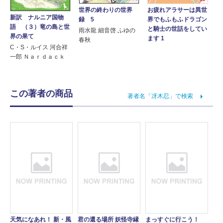
世界の終わりの世界
お疲れアラサーは異世
新訳 ナルニア国物
録 5
界でもふもふドラゴン
語 （３）竜の島と世
と騎士の世話をしてい
雨水龍 細音啓 ふゆの
界の果て
ます 1
春秋
C・S・ルイス 河合祥
一郎 Ｎａｒｄａｃｋ
この著者の商品
著者名「冴木忍」で検索
天気になあれ！ 新・風
君の還る場所 妖怪寺縁
まっすぐに行こう！