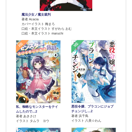
魔法少女ノ魔女裁判
著者 Acacia
カバーイラスト 梅まろ
口絵・本文イラスト すがわら おむ
口絵・本文イラスト maruchi
2位
3位
悪役令嬢、ブラコンにジョブ
私、蜘蛛なモンスターをテイ
チェンジし…2
ムしたので…2
著者 浜千鳥
著者 あきさけ
イラスト 八美☆わん
イラスト タムラ ヨウ