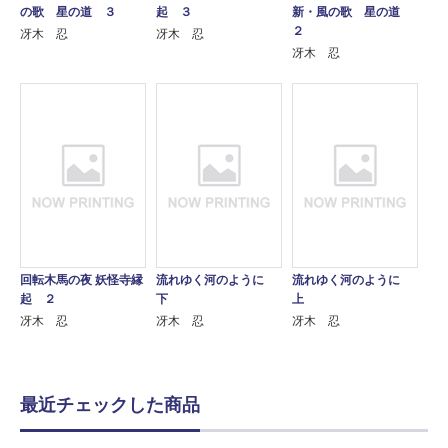
の歌 星の道 ３
起 ３
新・風の歌 星の道
２
冴木 忍
冴木 忍
冴木 忍
回転木馬の夜 妖怪寺縁
流れゆく河のように
流れゆく河のように
起 ２
下
上
冴木 忍
冴木 忍
冴木 忍
最近チェックした商品