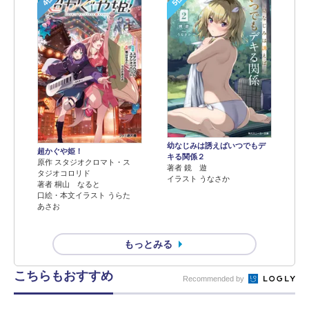
4位
5位
幼なじみは誘えばいつでもデ
超かぐや姫！
キる関係２
原作 スタジオクロマト・ス
著者 鏡 遊
タジオコロリド
イラスト うなさか
著者 桐山 なると
口絵・本文イラスト うらた
あさお
もっとみる
こちらもおすすめ
Recommended by