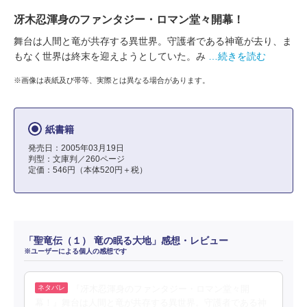
冴木忍渾身のファンタジー・ロマン堂々開幕！
舞台は人間と竜が共存する異世界。守護者である神竜が去り、ま
もなく世界は終末を迎えようとしていた。み
…続きを読む
※画像は表紙及び帯等、実際とは異なる場合があります。
紙書籍
発売日：2005年03月19日
判型：文庫判／260ページ
定価：546円（本体520円＋税）
「聖竜伝（１） 竜の眠る大地」感想・レビュー
※ユーザーによる個人の感想です
『冴木忍渾身のファンタジー・ロマン堂々開
幕！』舞台は人間と竜が共存する異世界。守護者である神