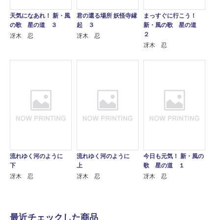
天気になあれ！ 新・風
君の還る場所 妖怪寺縁
まっすぐに行こう！
の歌 星の道 ３
起 ３
新・風の歌 星の道
２
冴木 忍
冴木 忍
冴木 忍
流れゆく河のように
流れゆく河のように
今日も元気！ 新・風の
下
上
歌 星の道 １
冴木 忍
冴木 忍
冴木 忍
最近チェックした商品