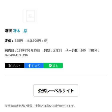
著者
冴木 忍
定価：
525
円
（本体
500
円＋税）
発売日：
1999年02月25日
判型：
文庫判
ページ数：
240
ISBN：
9784044138196
ポスト
シェア
送る
※画像は表紙及び帯等、実際とは異なる場合があります。