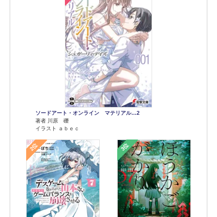
ソードアート・オンライン マテリアル…2
著者 川原 礫
イラスト ａｂｅｃ
2位
3位