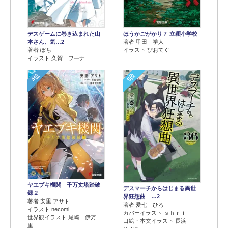
デスゲームに巻き込まれた山
ほうかごがかり７ 立穎小学校
本さん、気…2
著者 甲田 学人
著者 ぽち
イラスト ぴおてぐ
イラスト 久賀 フーナ
4位
5位
ヤエブキ機関 千万丈塔踏破
デスマーチからはじまる異世
録２
界狂想曲 …2
著者 安里 アサト
著者 愛七 ひろ
イラスト necomi
カバーイラスト ｓｈｒｉ
世界観イラスト 尾崎 伊万
口絵・本文イラスト 長浜
里