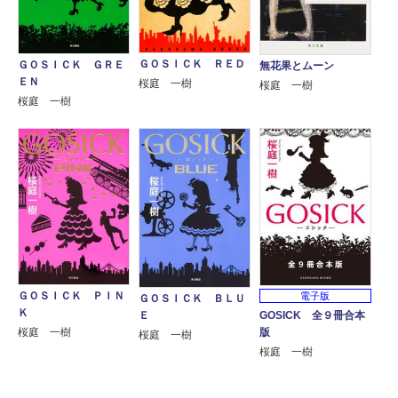
ＧＯＳＩＣＫ ＲＥＤ
ＧＯＳＩＣＫ ＧＲＥ
無花果とムーン
ＥＮ
桜庭 一樹
桜庭 一樹
桜庭 一樹
ＧＯＳＩＣＫ ＰＩＮ
電子版
ＧＯＳＩＣＫ ＢＬＵ
Ｋ
GOSICK 全９冊合本
Ｅ
版
桜庭 一樹
桜庭 一樹
桜庭 一樹