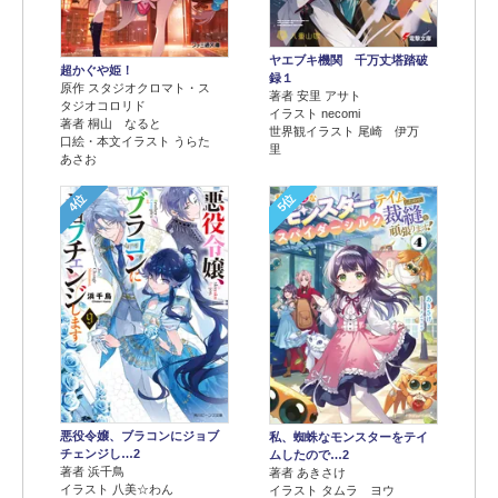
ヤエブキ機関 千万丈塔踏破
超かぐや姫！
録１
原作 スタジオクロマト・ス
著者 安里 アサト
タジオコロリド
イラスト necomi
著者 桐山 なると
世界観イラスト 尾崎 伊万
口絵・本文イラスト うらた
里
あさお
4位
5位
悪役令嬢、ブラコンにジョブ
私、蜘蛛なモンスターをテイ
チェンジし…2
ムしたので…2
著者 浜千鳥
著者 あきさけ
イラスト 八美☆わん
イラスト タムラ ヨウ