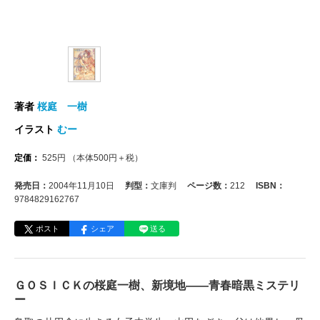
著者
桜庭 一樹
イラスト
むー
定価：
525
円
（本体
500
円＋税）
発売日：
2004年11月10日
判型：
文庫判
ページ数：
212
ISBN：
9784829162767
ポスト
シェア
送る
ＧＯＳＩＣＫの桜庭一樹、新境地――青春暗黒ミステリ
ー