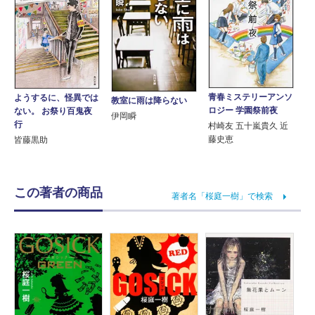
青春ミステリーアンソ
ようするに、怪異では
教室に雨は降らない
ロジー 学園祭前夜
ない。 お祭り百鬼夜
伊岡瞬
行
村崎友 五十嵐貴久 近
藤史恵
皆藤黒助
この著者の商品
著者名「桜庭一樹」で検索