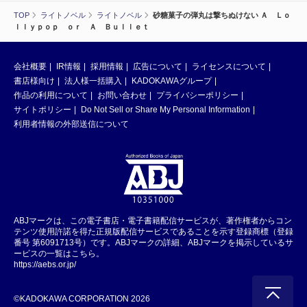
TOP
ライトノベル
ライトノベル
砂糖菓子の弾丸は撃ちぬけない Ａ Ｌｏ
ｌｌｙｐｏｐ ｏｒ Ａ Ｂｕｌｌｅｔ
会社概要
IR情報
採用情報
広告について
ライセンスについて
書店様向け
法人様一括購入
KADOKAWAグループ
作品の利用について
お問い合わせ
プライバシーポリシー
サイトポリシー
Do Not Sell or Share My Personal Information
利用者情報の外部送信について
ABJマークは、この電子書店・電子書籍配信サービスが、著作権者からコン
テンツ使用許諾を得た正規版配信サービスであることを示す登録商標（登録
番号 第6091713号）です。ABJマークの詳細、ABJマークを掲示しているサ
ービスの一覧はこちら。
https://aebs.or.jp/
©KADOKAWA CORPORATION 2026