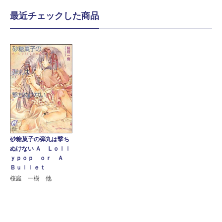
最近チェックした商品
砂糖菓子の弾丸は撃ち
ぬけない Ａ Ｌｏｌｌ
ｙｐｏｐ ｏｒ Ａ
Ｂｕｌｌｅｔ
桜庭 一樹 他