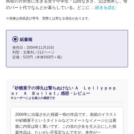
鳥取の片田舎に生きる女子中学生・山田なぎさ。父は他界し、母
のパート代でなんとか暮らしている。どこに
…続きを読む
※画像は表紙及び帯等、実際とは異なる場合があります。
紙書籍
発売日：2004年11月10日
判型：文庫判／212ページ
定価：525円（本体500円＋税）
「砂糖菓子の弾丸は撃ちぬけない Ａ Ｌｏｌｌｙｐｏｐ
ｏｒ Ａ Ｂｕｌｌｅｔ」感想・レビュー
※ユーザーによる個人の感想です
2004年に出版された桜庭一樹の作品です。表紙のイラスト
や砂糖菓子というタイトルなどスイートなイメージとは裏
腹に内容は暗く重いです。この頃の少女を主人公にした桜
庭作品は、たいがい不安定なんですが、本作が一