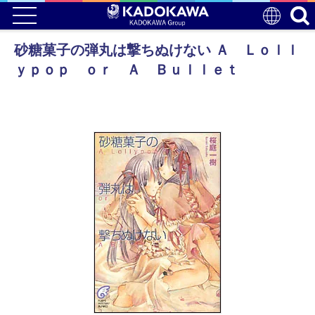
砂糖菓子の弾丸は撃ちぬけない Ａ Ｌｏｌｌ
ｙｐｏｐ ｏｒ Ａ Ｂｕｌｌｅｔ