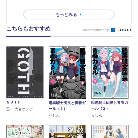
もっとみる
こちらもおすすめ
Recommended by
ＧＯＴＨ
暗黒騎士団長と青春ガ
暗黒騎士団長と青春ガ
ール（２）
ール（１）
乙一 大岩ケンヂ
りしん
りしん