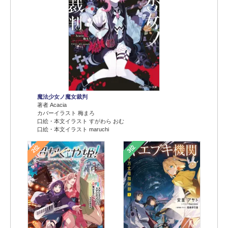
魔法少女ノ魔女裁判
著者 Acacia
カバーイラスト 梅まろ
口絵・本文イラスト すがわら おむ
口絵・本文イラスト maruchi
2位
3位