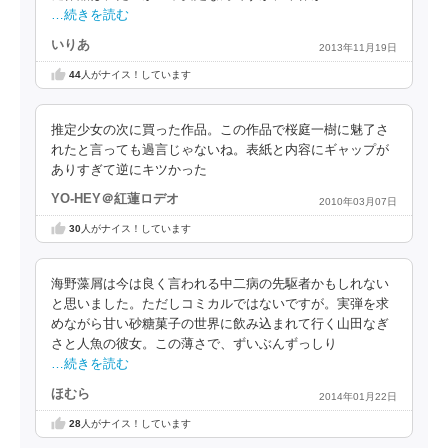
…続きを読む
いりあ
2013年11月19日
44
人がナイス！しています
推定少女の次に買った作品。この作品で桜庭一樹に魅了さ
れたと言っても過言じゃないね。表紙と内容にギャップが
ありすぎて逆にキツかった
YO-HEY＠紅蓮ロデオ
2010年03月07日
30
人がナイス！しています
海野藻屑は今は良く言われる中二病の先駆者かもしれない
と思いました。ただしコミカルではないですが。実弾を求
めながら甘い砂糖菓子の世界に飲み込まれて行く山田なぎ
さと人魚の彼女。この薄さで、ずいぶんずっしり
…続きを読む
ほむら
2014年01月22日
28
人がナイス！しています