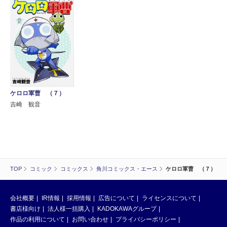
ケロロ軍曹 （７）
吉崎 観音
TOP
コミック
コミックス
角川コミックス・エース
ケロロ軍曹 （７）
会社概要
IR情報
採用情報
広告について
ライセンスについて
書店様向け
法人様一括購入
KADOKAWAグループ
作品の利用について
お問い合わせ
プライバシーポリシー