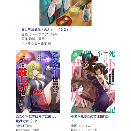
異世界居酒屋「のぶ」 （２２）
漫画 ヴァージニア二等兵
原作 蝉川 夏哉
キャラクター原案 転
2位
3位
乙女ゲー世界はモブに厳しい
不老不死少女の苗床旅行記
世界です【…2
５
制作 FTops
漫画 ふじはん
原作 三嶋 与夢
原作 ルナ・ウサギ