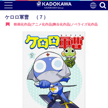
ケロロ軍曹 （７）
映画化作品|アニメ化作品|舞台化作品|ノベライズ化作品