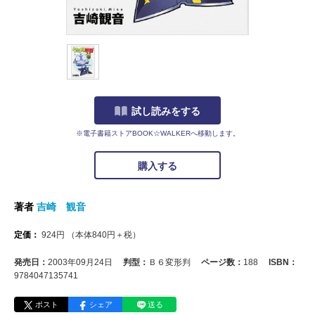
試し読みをする
※電子書籍ストアBOOK☆WALKERへ移動します。
購入する
著者
吉崎 観音
定価：
924
円
（本体
840
円＋税）
発売日：
2003年09月24日
判型：
Ｂ６変形判
ページ数：
188
ISBN：
9784047135741
ポスト
シェア
送る