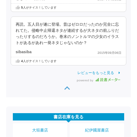
5
人がナイス！しています
再読。五人目が遂に登場。昔はゼロロだったのか完全に忘
れてた。侵略中止帰還ネタが連続するが大ネタの前ふりだ
ったりするのだろうか。巻末のノントルマの少女のイラス
トがあるがあれ一発ネタじゃないのか？
sibasiba
2015年09月06日
4
人がナイス！しています
レビューをもっと見る
powered by
書店在庫を見る
大垣書店
紀伊國屋書店