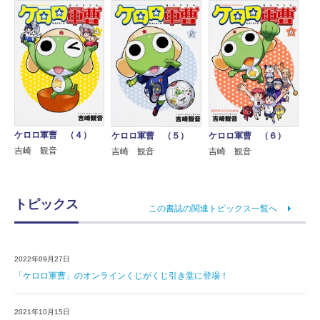
ケロロ軍曹 （４）
ケロロ軍曹 （５）
ケロロ軍曹 （６）
吉崎 観音
吉崎 観音
吉崎 観音
トピックス
この書誌の関連トピックス一覧へ
2022年09月27日
「ケロロ軍曹」のオンラインくじがくじ引き堂に登場！
2021年10月15日