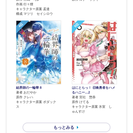
作画 行々狸
キャラクター原案 孟達
構成 マツリ セイシロウ
4位
5位
結界師の一輪華 8
はにとらっ！ 召喚勇者をハメ
著者 おだやか
るハニー…2
原作 クレハ
著者 宮社 惣恭
キャラクター原案 ボダック
原作 けてる
ス
キャラクター原案 氷室 し
ゅんすけ
もっとみる