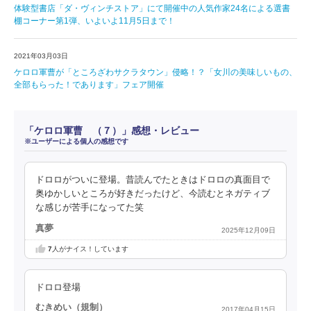
体験型書店「ダ・ヴィンチストア」にて開催中の人気作家24名による選書
棚コーナー第1弾、いよいよ11月5日まで！
2021年03月03日
ケロロ軍曹が「ところざわサクラタウン」侵略！？「女川の美味しいもの、
全部もらった！であります」フェア開催
「ケロロ軍曹 （７）」感想・レビュー
※ユーザーによる個人の感想です
ドロロがついに登場。昔読んでたときはドロロの真面目で
奥ゆかしいところが好きだったけど、今読むとネガティブ
な感じが苦手になってた笑
真夢
2025年12月09日
7
人がナイス！しています
ドロロ登場
むきめい（規制）
2017年04月15日