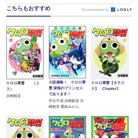
こちらもおすすめ
Recommended by
小説侵略！ ケロロ軍
ケロロ軍曹【タテス
ケロロ軍曹 （２
曹 深海のプリンセス
ク】 Chapter2
２）
であります！
吉崎観音
伊豆平成 吉崎観音 吉
崎観音 愛姫みかん