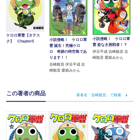
ケロロ軍曹【タテス
小説侵略！ ケロロ軍
小説侵略！ ケロロ軍
ク】 Chapter5
曹 姿なき挑戦者！？
曹 誕生！究極ケロ
ロ 奇跡の時空島であ
伊豆平成 吉崎観音 吉
ります！！
崎観音 愛姫みかん
吉崎観音 伊豆平成 吉
崎観音 愛姫みかん
この著者の商品
著者名「吉崎観音」で検索