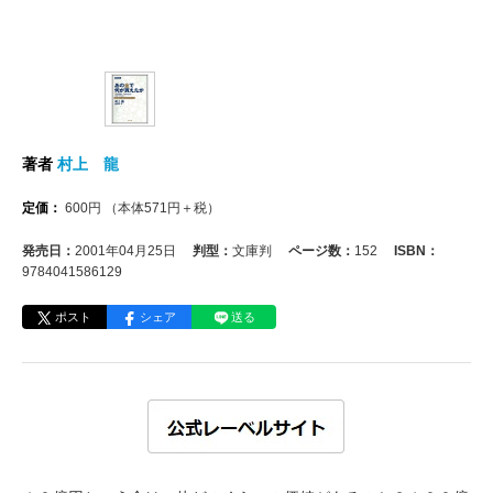
著者
村上 龍
定価：
600
円
（本体
571
円＋税）
発売日：
2001年04月25日
判型：
文庫判
ページ数：
152
ISBN：
9784041586129
ポスト
シェア
送る