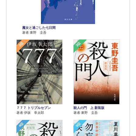
魔女と過ごした七日間
著者 東野 圭吾
2位
3位
７７７ トリプルセブン
殺人の門 上 新装版
著者 伊坂 幸太郎
著者 東野 圭吾
4位
5位