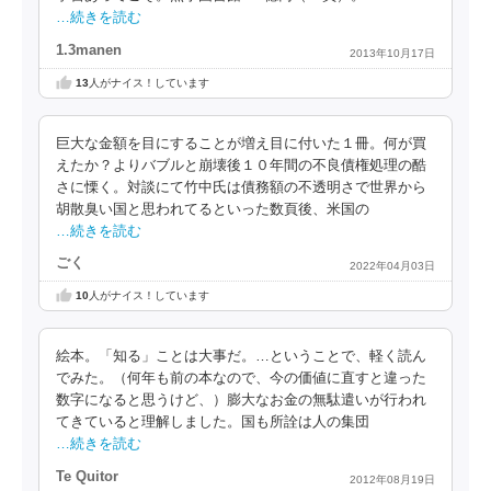
…続きを読む
1.3manen
2013年10月17日
13
人がナイス！しています
巨大な金額を目にすることが増え目に付いた１冊。何が買
えたか？よりバブルと崩壊後１０年間の不良債権処理の酷
さに慄く。対談にて竹中氏は債務額の不透明さで世界から
胡散臭い国と思われてるといった数頁後、米国の
…続きを読む
ごく
2022年04月03日
10
人がナイス！しています
絵本。「知る」ことは大事だ。…ということで、軽く読ん
でみた。（何年も前の本なので、今の価値に直すと違った
数字になると思うけど、）膨大なお金の無駄遣いが行われ
てきていると理解しました。国も所詮は人の集団
…続きを読む
Te Quitor
2012年08月19日