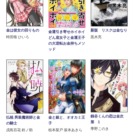
金は彼女の回りもの
新版 リスクは金なり
金運引き寄せホイホイ
時田唯 ひいろ
黒木亮
どん底女子と金運王子
の大逆転お金持ちメソ
ッド
銭谷くんの恋は金次
払暁 男装魔術師と金
金と銀と、オオカミ王
第 1
の騎士
子
季野このき
戌島百花 鈴ノ助
椋本梨戸 坂本あきら