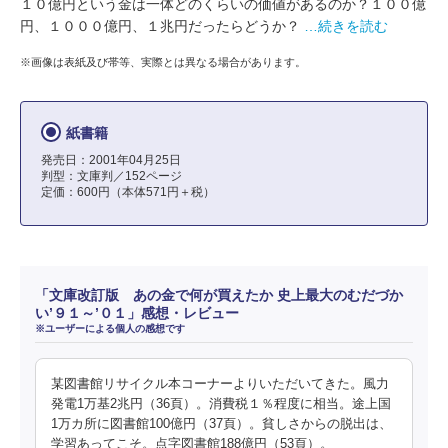
１０億円という金は一体どのくらいの価値があるのか？１００億
円、１０００億円、１兆円だったらどうか？
…続きを読む
※画像は表紙及び帯等、実際とは異なる場合があります。
紙書籍
発売日：2001年04月25日
判型：文庫判／152ページ
定価：600円（本体571円＋税）
「文庫改訂版 あの金で何が買えたか 史上最大のむだづか
い’９１～’０１」感想・レビュー
※ユーザーによる個人の感想です
某図書館リサイクル本コーナーよりいただいてきた。風力
発電1万基2兆円（36頁）。消費税１％程度に相当。途上国
1万カ所に図書館100億円（37頁）。貧しさからの脱出は、
学習あってこそ。点字図書館188億円（53頁）。