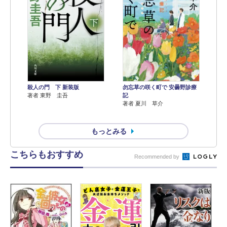
殺人の門 下 新装版
勿忘草の咲く町で 安曇野診療
著者 東野 圭吾
記
著者 夏川 草介
もっとみる
こちらもおすすめ
Recommended by