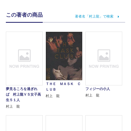
この著者の商品
著者名「村上龍」で検索
ＴＨＥ ＭＡＳＫ Ｃ
夢見るころを過ぎれ
フィジーの小人
ＬＵＢ
ば 村上龍ＶＳ女子高
村上 龍
村上 龍
生５１人
村上 龍