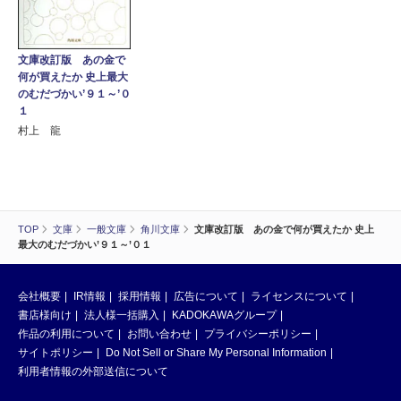
文庫改訂版 あの金で
何が買えたか 史上最大
のむだづかい’９１～’０
１
村上 龍
TOP
文庫
一般文庫
角川文庫
文庫改訂版 あの金で何が買えたか 史上
最大のむだづかい’９１～’０１
会社概要
IR情報
採用情報
広告について
ライセンスについて
書店様向け
法人様一括購入
KADOKAWAグループ
作品の利用について
お問い合わせ
プライバシーポリシー
サイトポリシー
Do Not Sell or Share My Personal Information
利用者情報の外部送信について