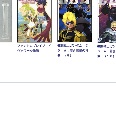
機動戦士ガンダム Ｃ．
ファントムブレイブ イ
機動戦士ガン
Ｄ．Ａ．若き彗星の肖
ヴォワール物語
Ｄ．Ａ．若き
像 （８）
像 （１０）