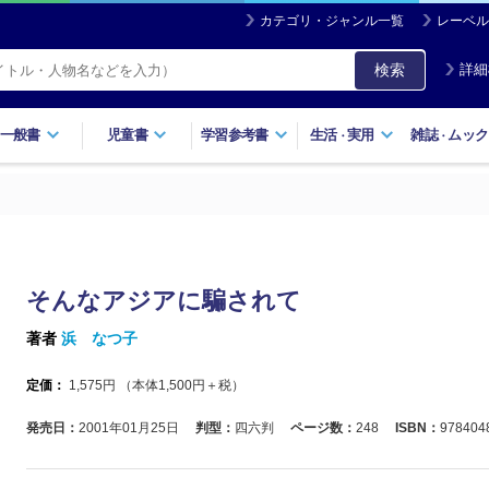
カテゴリ・ジャンル一覧
レーベル
検索
詳細
一般書
児童書
学習参考書
生活
実用
雑誌
ムック
・
・
そんなアジアに騙されて
著者
浜 なつ子
定価：
1,575
円 （本体
1,500
円＋税）
発売日：
2001年01月25日
判型：
四六判
ページ数：
248
ISBN：
978404