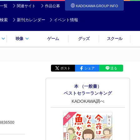
一覧
関連サイト
作品公募
KADOKAWA GROUP INFO
検索
新刊カレンダー
イベント情報
映像
ゲーム
グッズ
スクール
ポスト
シェア
送る
本 （一般書）
ベストセラーランキング
KADOKAWA調べ
1位
8836500