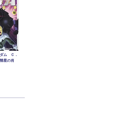
ダム Ｃ．
彗星の肖