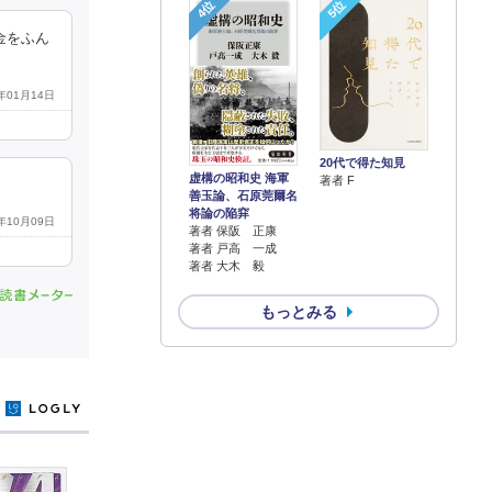
4位
5位
金をふん
3年01月14日
20代で得た知見
虚構の昭和史 海軍
著者 F
善玉論、石原莞爾名
将論の陥穽
6年10月09日
著者 保阪 正康
著者 戸高 一成
著者 大木 毅
もっとみる
y