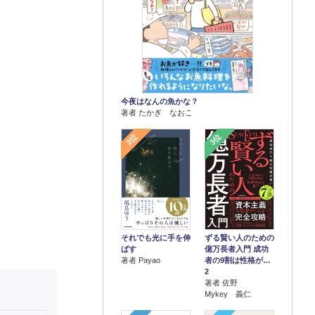
今夜はなんの魚かな？
著者 たかぎ なおこ
2位
3位
それでも光に手を伸
ずる賢い人のための
ばす
億万長者入門 成功
著者 Payao
者の9割は性格が…
2
著者 佐野
Mykey 義仁