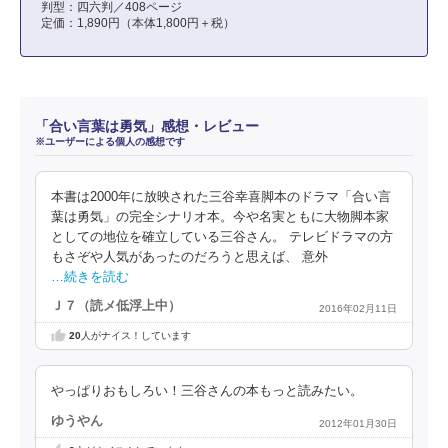
判型：四六判／408ページ
定価：1,890円（本体1,800円＋税）
「合い言葉は勇気」感想・レビュー
※ユーザーによる個人の感想です
本書は2000年に放映された三谷幸喜脚本のドラマ「合い言
葉は勇気」の完全シナリオ本。今や名実ともに大物脚本家
としての地位を確立している三谷さん。 テレビドラマの方
もさぞや人気があったのだろうと思えば、 意外
…続きを読む
Ｊ７（読メ低浮上中）
2016年02月11日
20
人がナイス！しています
やっぱりおもしろい！三谷さんの本もっと読みたい。
ゆうやん
2012年01月30日