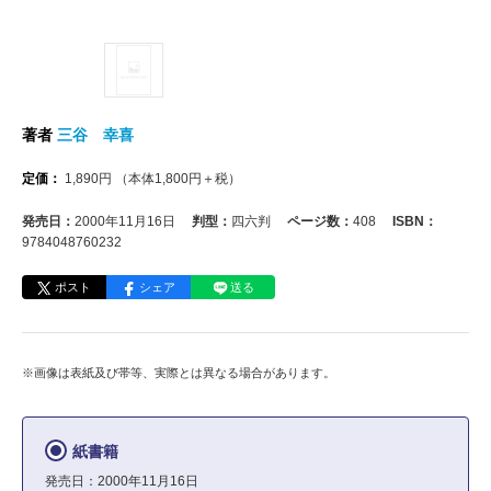
著者
三谷 幸喜
定価：
1,890
円
（本体
1,800
円＋税）
発売日：
2000年11月16日
判型：
四六判
ページ数：
408
ISBN：
9784048760232
ポスト
シェア
送る
※画像は表紙及び帯等、実際とは異なる場合があります。
紙書籍
発売日：2000年11月16日