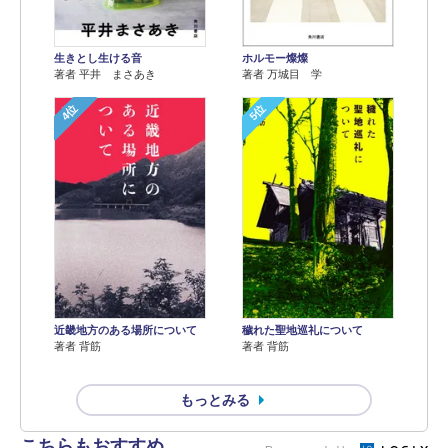
生きとし生ける音
ホルモー燦燦
著者 平井 まさあき
著者 万城目 学
4位
5位
近畿地方のある場所について
穢れた聖地巡礼について
著者 背筋
著者 背筋
もっとみる
こちらもおすすめ