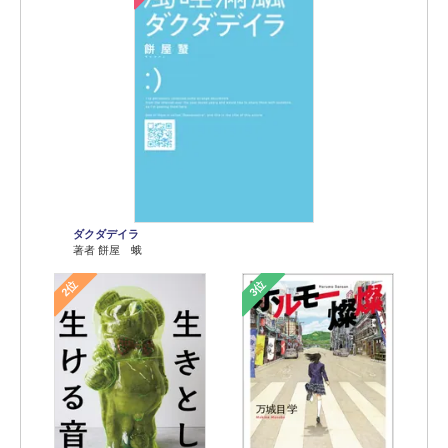
ダクダデイラ
著者 餅屋 蛾
2位
3位