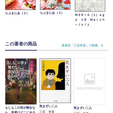
らぶまにあ（３）
らぶまにあ（２）
ＭＡＲＩＡ（１）ａｇ
ｅ １８ Ｍａｒｃｈ
～Ｊｕｌｙ
この著者の商品
著者名「三谷幸喜」で検索
気まずい二人
もしもこの世が舞台な
気まずい二人
三谷 幸喜
ら、楽屋はどこにある