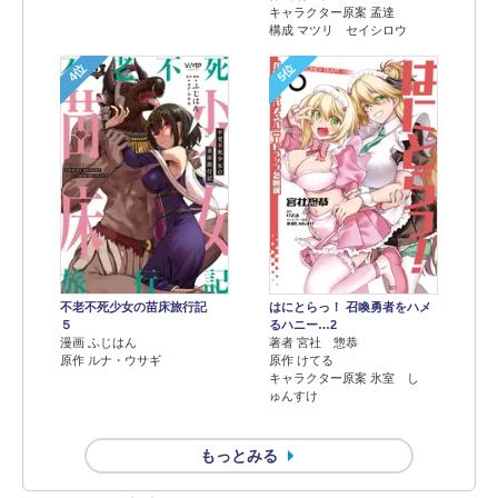
キャラクター原案 孟達
構成 マツリ セイシロウ
4位
5位
不老不死少女の苗床旅行記
はにとらっ！ 召喚勇者をハメ
５
るハニー…2
漫画 ふじはん
著者 宮社 惣恭
原作 ルナ・ウサギ
原作 けてる
キャラクター原案 氷室 し
ゅんすけ
もっとみる