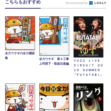
こちらもおすすめ
Recommended by
全力ウサギの全力標語
集
全力ウサギ 第４工事
ＹＵＺＵ ＬＩＶＥ
上司部下・取扱注意編
ＣＩＲＣＵＩＴ ２０
１０ ＳＵＭＭＥＲ
「ＦＵＴＡＴＡＢＩ」