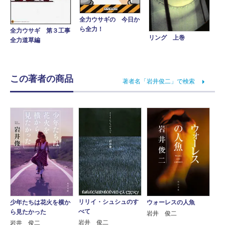
全力ウサギの 今日か
ら全力！
全力ウサギ 第３工事
リング 上巻
全力道草編
この著者の商品
著者名「岩井俊二」で検索
リリイ・シュシュのす
少年たちは花火を横か
ウォーレスの人魚
べて
ら見たかった
岩井 俊二
岩井 俊二
岩井 俊二