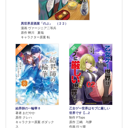
異世界居酒屋「のぶ」 （２２）
漫画 ヴァージニア二等兵
原作 蝉川 夏哉
キャラクター原案 転
2位
3位
結界師の一輪華 8
乙女ゲー世界はモブに厳しい
著者 おだやか
世界です【…2
原作 クレハ
制作 FTops
キャラクター原案 ボダック
原作 三嶋 与夢
ス
作画 行々狸