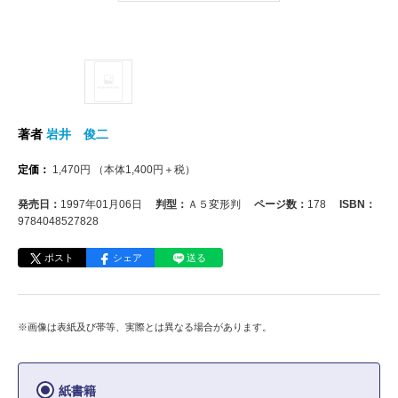
著者
岩井 俊二
定価：
1,470
円
（本体
1,400
円＋税）
発売日：
1997年01月06日
判型：
Ａ５変形判
ページ数：
178
ISBN：
9784048527828
ポスト
シェア
送る
※画像は表紙及び帯等、実際とは異なる場合があります。
紙書籍