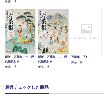
伊藤 博
新版 万葉集 二 現
万葉集（下）
新版 万葉集 一 現
代語訳付き
代語訳付き
伊藤 博
伊藤 博
伊藤 博
最近チェックした商品