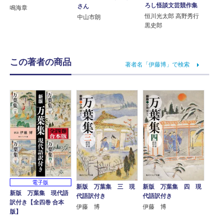
ろし怪談文芸競作集
さん
鳴海章
恒川光太郎 高野秀行
中山市朗
黒史郎
この著者の商品
著者名「伊藤博」で検索
電子版
新版 万葉集 三 現
新版 万葉集 四 現
新版 万葉集 現代語
代語訳付き
代語訳付き
訳付き【全四巻 合本
伊藤 博
伊藤 博
版】