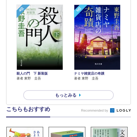
4位
5位
殺人の門 下 新装版
ナミヤ雑貨店の奇蹟
著者 東野 圭吾
著者 東野 圭吾
もっとみる
こちらもおすすめ
Recommended by