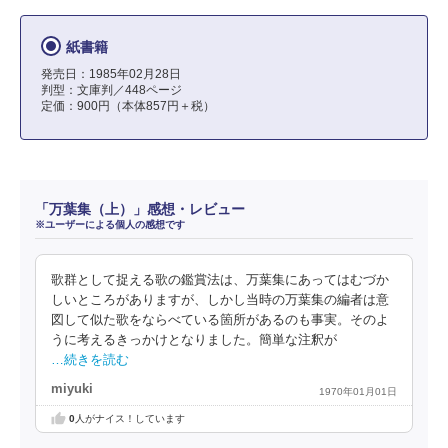
紙書籍
発売日：1985年02月28日
判型：文庫判／448ページ
定価：900円（本体857円＋税）
「万葉集（上）」感想・レビュー
※ユーザーによる個人の感想です
歌群として捉える歌の鑑賞法は、万葉集にあってはむづか
しいところがありますが、しかし当時の万葉集の編者は意
図して似た歌をならべている箇所があるのも事実。そのよ
うに考えるきっかけとなりました。簡単な注釈が
…続きを読む
miyuki
1970年01月01日
0
人がナイス！しています