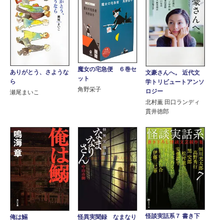
魔女の宅急便 ６巻セ
ありがとう、さような
文豪さんへ。 近代文
ット
ら
学トリビュートアンソ
角野栄子
ロジー
瀬尾まいこ
北村薫 田口ランディ
貫井徳郎
怪談実話系７ 書き下
俺は鰯
怪異実聞録 なまなり