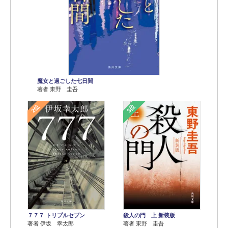
魔女と過ごした七日間
著者 東野 圭吾
2位
3位
７７７ トリプルセブン
殺人の門 上 新装版
著者 伊坂 幸太郎
著者 東野 圭吾