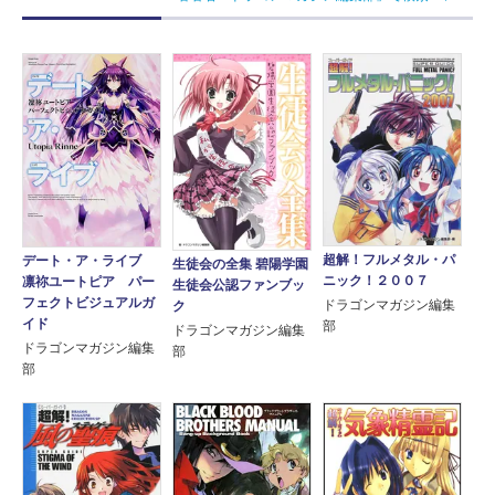
超解！フルメタル・パ
デート・ア・ライブ
生徒会の全集 碧陽学園
ニック！２００７
凛祢ユートピア パー
生徒会公認ファンブッ
フェクトビジュアルガ
ドラゴンマガジン編集
ク
イド
部
ドラゴンマガジン編集
ドラゴンマガジン編集
部
部