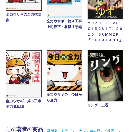
全力ウサギの全力標語
集
全力ウサギ 第４工事
ＹＵＺＵ ＬＩＶＥ
上司部下・取扱注意編
ＣＩＲＣＵＩＴ ２０
１０ ＳＵＭＭＥＲ
「ＦＵＴＡＴＡＢＩ」
全力ウサギの 今日か
ら全力！
全力ウサギ 第３工事
リング 上巻
全力道草編
この著者の商品
著者名「ドラゴンマガジン編集部」で検索