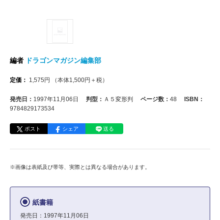
編者
ドラゴンマガジン編集部
定価：
1,575
円
（本体
1,500
円＋税）
発売日：
1997年11月06日
判型：
Ａ５変形判
ページ数：
48
ISBN：
9784829173534
ポスト
シェア
送る
※画像は表紙及び帯等、実際とは異なる場合があります。
紙書籍
発売日：1997年11月06日