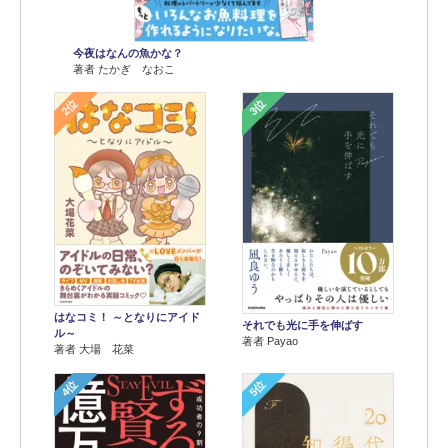
今夜はなんの魚かな？
著者 たかぎ なおこ
2位
3位
はなコミ！ ～となりにアイド
それでも光に手を伸ばす
ル～
著者 Payao
著者 大場 花菜
4位
5位