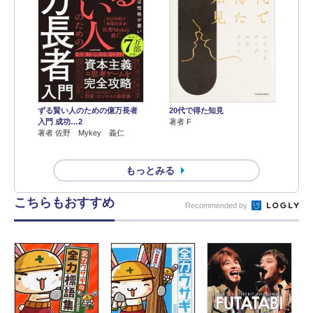
ずる賢い人のための億万長者
20代で得た知見
入門 成功…2
著者 F
著者 佐野 Mykey 義仁
もっとみる
こちらもおすすめ
Recommended by