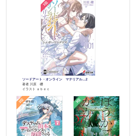
1位
ソードアート・オンライン マテリアル…2
著者 川原 礫
イラスト ａｂｅｃ
2位
3位