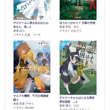
デスゲームに巻き込まれた山
ほうかごがかり７ 立穎小学校
本さん、気…2
著者 甲田 学人
著者 ぽち
イラスト ぴおてぐ
イラスト 久賀 フーナ
4位
5位
ヤエブキ機関 千万丈塔踏破
デスマーチからはじまる異世
録２
界狂想曲 …2
著者 安里 アサト
著者 愛七 ひろ
イラスト necomi
カバーイラスト ｓｈｒｉ