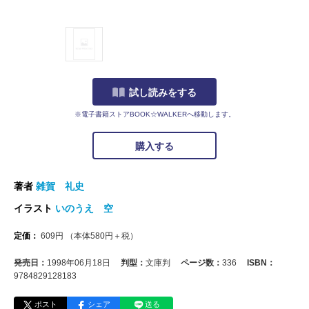
試し読みをする
※電子書籍ストアBOOK☆WALKERへ移動します。
購入する
著者
雑賀 礼史
イラスト
いのうえ 空
定価：
609
円
（本体
580
円＋税）
発売日：
1998年06月18日
判型：
文庫判
ページ数：
336
ISBN：
9784829128183
ポスト
シェア
送る