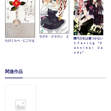
ラグナ・クラウン ２
機巧少女は傷つかない
たけくらべ・にごりえ
１ Ｆａｃｉｎｇ “Ｃ
ａｎｎｉｂａｌ Ｃａ
ｎｄｙ”
関連作品