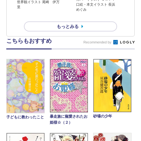
世界観イラスト 尾崎 伊万
口絵・本文イラスト 長浜
里
めぐみ
もっとみる
こちらもおすすめ
Recommended by
砂場の少年
暴走族に寵愛されたお
子どもに教わったこと
姫様☆（２）