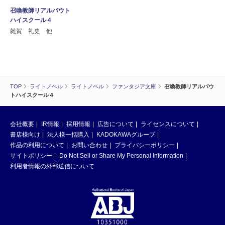
召喚教師リアルバウト
ハイスクール４
雑賀 礼史 他
TOP
ライトノベル
ライトノベル
ファンタジア文庫
召喚教師リアルバウ
トハイスクール４
会社概要
IR情報
採用情報
広告について
ライセンスについて
書店様向け
法人様一括購入
KADOKAWAグループ
作品の利用について
お問い合わせ
プライバシーポリシー
サイトポリシー
Do Not Sell or Share My Personal Information
利用者情報の外部送信について