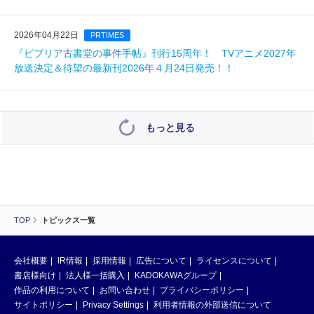
2026年04月22日
PRTIMES
『ビブリア古書堂の事件手帖』刊行15周年！ TVアニメ2027年
放送決定＆待望の最新刊2026年４月24日発売！！
もっと見る
TOP
トピックス一覧
会社概要
IR情報
採用情報
広告について
ライセンスについて
書店様向け
法人様一括購入
KADOKAWAグループ
作品の利用について
お問い合わせ
プライバシーポリシー
サイトポリシー
Privacy Settings
利用者情報の外部送信について