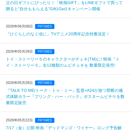
父の日ギフトにぴったり！「映画GIFT」をLINEギフトで買って
贈ると“自分ももらえる”Gift1Get1キャンペーン開催
2026年06月08日
PRTIMES
『ひぐらしのなく頃に』TVアニメ20周年記念特番決定！
2026年05月29日
PRTIMES
トイ・ストーリー５のキャラクターがチェキ(TM)️に! 映画『ト
イ・ストーリー５』全12種類のムビチェキを 数量限定発売!
2026年05月28日
PRTIMES
『TALK TO ME/トーク・トゥ・ミー』監督×A24が放つ禁断の儀
式体験ホラー『ブリング・ハー・バック』ポスタームビチケを数
量限定販売
2026年05月22日
PRTIMES
7/17（金）公開 映画『デッドマンズ・ワイヤー』ロング予告解