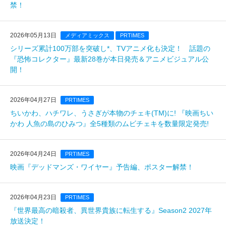
禁！
2026年05月13日
メディアミックス
PRTIMES
シリーズ累計100万部を突破し*、TVアニメ化も決定！ 話題の
『恐怖コレクター』最新28巻が本日発売＆アニメビジュアル公
開！
2026年04月27日
PRTIMES
ちいかわ、ハチワレ、うさぎが本物のチェキ(TM)️に! 『映画ちい
かわ 人魚の島のひみつ』全5種類のムビチェキを数量限定発売!
2026年04月24日
PRTIMES
映画『デッドマンズ・ワイヤー』予告編、ポスター解禁！
2026年04月23日
PRTIMES
『世界最高の暗殺者、異世界貴族に転生する』Season2 2027年
放送決定！