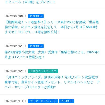
トフレーム（全3種）をプレゼント
2026年07月01日
PRTIMES
【期間限定１～３巻無料！】シリーズ累計260万部突破『世界最
強の後衛』のアニメ放送を記念して、本日から7月31日AM11時
までカドコミで１～３巻を無料公開！
2026年06月29日
PRTIMES
第28回電撃小説大賞〈大賞〉受賞作『姫騎士様のヒモ』2027年1
月よりTVアニメ放送決定！
2026年06月26日
月刊コミックアライブ
『月刊コミックアライブ』創刊20周年！ 初代クイーン決定戦や
豪華付録、直筆サイン色紙プレゼント、リアルイベントなど、ア
ニバーサリープロジェクトが始動!!
2026年06月11日
フェア・キャンペーン
PRTIMES