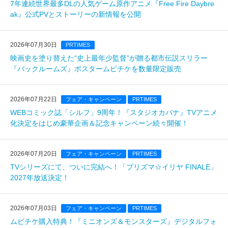
7年連続世界最多DLの人気ゲーム原作アニメ『Free Fire Daybre
ak』公式PVとストーリーの新情報を公開
2026年07月30日
PRTIMES
映画史を塗り替えた“史上最年少監督”が贈る都市伝説スリラー
『バックルームズ』ポスタームビチケを数量限定販売
2026年07月22日
フェア・キャンペーン
PRTIMES
WEBコミック誌「シルフ」9周年！『スタジオカバナ』TVアニメ
化決定をはじめ豪華企画＆記念キャンペーン続々開催！
2026年07月20日
フェア・キャンペーン
PRTIMES
TVシリーズにて、ついに完結へ！「プリズマ☆イリヤ FINALE」
2027年放送決定！
2026年07月03日
フェア・キャンペーン
PRTIMES
ムビチケ購入特典！『ミニオンズ＆モンスターズ』デジタルフォ