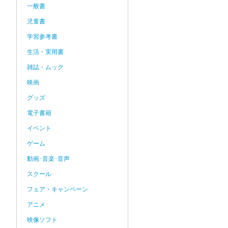
一般書
児童書
学習参考書
生活・実用書
雑誌・ムック
映画
グッズ
電子書籍
イベント
ゲーム
動画･音楽･音声
スクール
フェア・キャンペーン
アニメ
映像ソフト