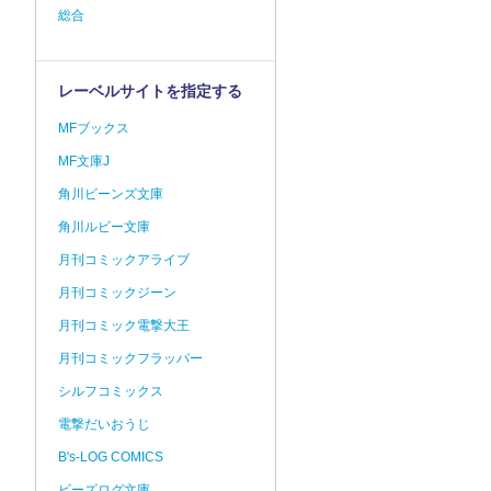
総合
レーベルサイトを指定する
MFブックス
MF文庫J
角川ビーンズ文庫
角川ルビー文庫
月刊コミックアライブ
月刊コミックジーン
月刊コミック電撃大王
月刊コミックフラッパー
シルフコミックス
電撃だいおうじ
B's-LOG COMICS
ビーズログ文庫