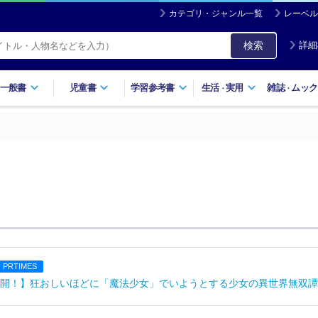
カテゴリ・ジャンル一覧
レーベル
検索
詳細
一般書
児童書
学習参考書
生活
実用
雑誌
ムック
・
・
PRTIMES
開！】狂おしいほどに「魔法少女」でいようとする少女の異世界無双譚