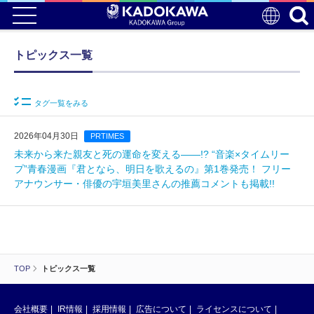
トピックス一覧
タグ一覧をみる
2026年04月30日
PRTIMES
未来から来た親友と死の運命を変える――!? “音楽×タイムリー
プ”青春漫画『君となら、明日を歌えるの』第1巻発売！ フリー
アナウンサー・俳優の宇垣美里さんの推薦コメントも掲載!!
TOP
トピックス一覧
会社概要
IR情報
採用情報
広告について
ライセンスについて