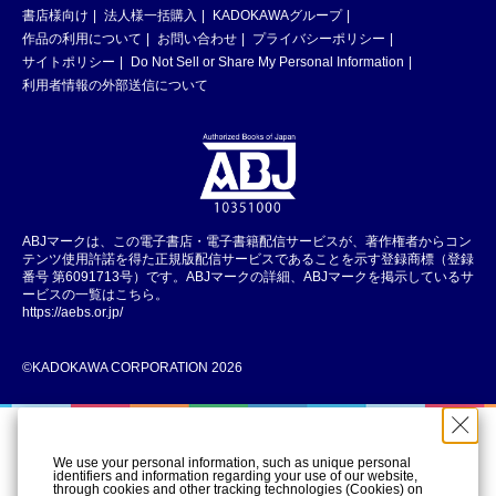
書店様向け
法人様一括購入
KADOKAWAグループ
作品の利用について
お問い合わせ
プライバシーポリシー
サイトポリシー
Do Not Sell or Share My Personal Information
利用者情報の外部送信について
ABJマークは、この電子書店・電子書籍配信サービスが、著作権者からコン
テンツ使用許諾を得た正規版配信サービスであることを示す登録商標（登録
番号 第6091713号）です。ABJマークの詳細、ABJマークを掲示しているサ
ービスの一覧はこちら。
https://aebs.or.jp/
©KADOKAWA CORPORATION 2026
We use your personal information, such as unique personal
identifiers and information regarding your use of our website,
through cookies and other tracking technologies (Cookies) on