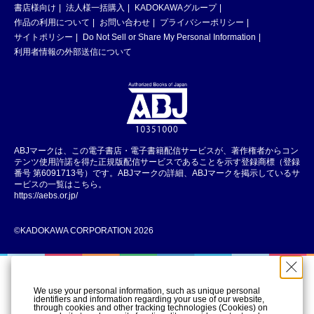
書店様向け
法人様一括購入
KADOKAWAグループ
作品の利用について
お問い合わせ
プライバシーポリシー
サイトポリシー
Do Not Sell or Share My Personal Information
利用者情報の外部送信について
ABJマークは、この電子書店・電子書籍配信サービスが、著作権者からコン
テンツ使用許諾を得た正規版配信サービスであることを示す登録商標（登録
番号 第6091713号）です。ABJマークの詳細、ABJマークを掲示しているサ
ービスの一覧はこちら。
https://aebs.or.jp/
©KADOKAWA CORPORATION 2026
We use your personal information, such as unique personal
identifiers and information regarding your use of our website,
through cookies and other tracking technologies (Cookies) on