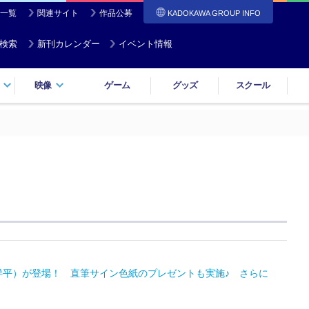
一覧
関連サイト
作品公募
KADOKAWA GROUP INFO
検索
新刊カレンダー
イベント情報
映像
ゲーム
グッズ
スクール
上洋平）が登場！ 直筆サイン色紙のプレゼントも実施♪ さらに