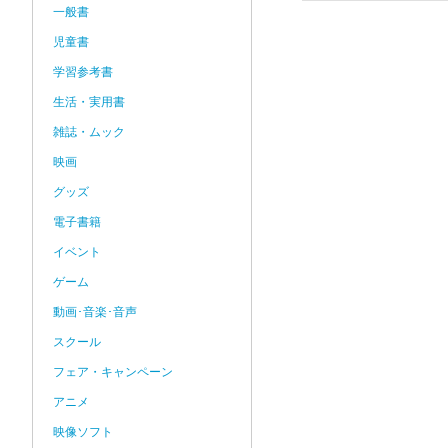
一般書
児童書
学習参考書
生活・実用書
雑誌・ムック
映画
グッズ
電子書籍
イベント
ゲーム
動画･音楽･音声
スクール
フェア・キャンペーン
アニメ
映像ソフト