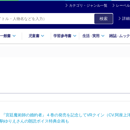
カテゴリ・ジャンル一覧
レーベル
検索
詳細
一般書
児童書
学習参考書
生活
実用
雑誌
ムック
・
・
】『宮廷魔術師の婚約者』４巻の発売を記念してVRクイン（CV.阿座
駒ゆりえさんの朗読ボイス特典企画も