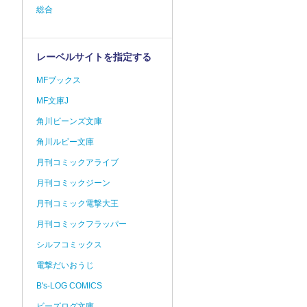
総合
レーベルサイトを指定する
MFブックス
MF文庫J
角川ビーンズ文庫
角川ルビー文庫
月刊コミックアライブ
月刊コミックジーン
月刊コミック電撃大王
月刊コミックフラッパー
シルフコミックス
電撃だいおうじ
B's-LOG COMICS
ビーズログ文庫