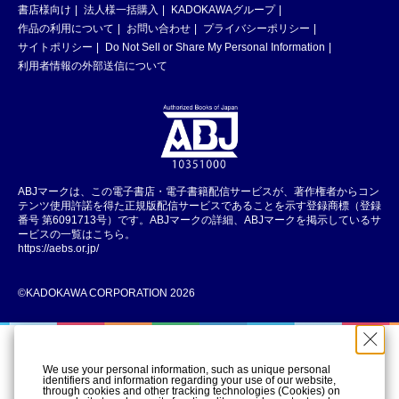
書店様向け
法人様一括購入
KADOKAWAグループ
作品の利用について
お問い合わせ
プライバシーポリシー
サイトポリシー
Do Not Sell or Share My Personal Information
利用者情報の外部送信について
ABJマークは、この電子書店・電子書籍配信サービスが、著作権者からコン
テンツ使用許諾を得た正規版配信サービスであることを示す登録商標（登録
番号 第6091713号）です。ABJマークの詳細、ABJマークを掲示しているサ
ービスの一覧はこちら。
https://aebs.or.jp/
©KADOKAWA CORPORATION 2026
We use your personal information, such as unique personal
identifiers and information regarding your use of our website,
through cookies and other tracking technologies (Cookies) on