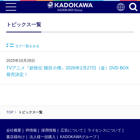
トピックス一覧
タグ一覧をみる
2025年10月28日
TVアニメ『妖怪伝 猫目小僧』2026年2月27日（金）DVD BOX
発売決定！
TOP
トピックス一覧
会社概要
IR情報
採用情報
広告について
ライセンスについて
書店様向け
法人様一括購入
KADOKAWAグループ