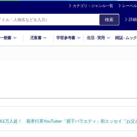
カテゴリ・ジャンル一覧
レーベル
検索
詳細
一般書
児童書
学習参考書
生活
実用
雑誌
ムック
・
・
61万人超！ 親孝行系YouTuber「親子バラエティ」初エッセイ『