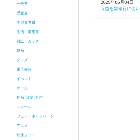
2025年06月04日
一般書
収益を親孝行に使い
児童書
学習参考書
生活・実用書
雑誌・ムック
映画
グッズ
電子書籍
イベント
ゲーム
動画･音楽･音声
スクール
フェア・キャンペーン
アニメ
映像ソフト