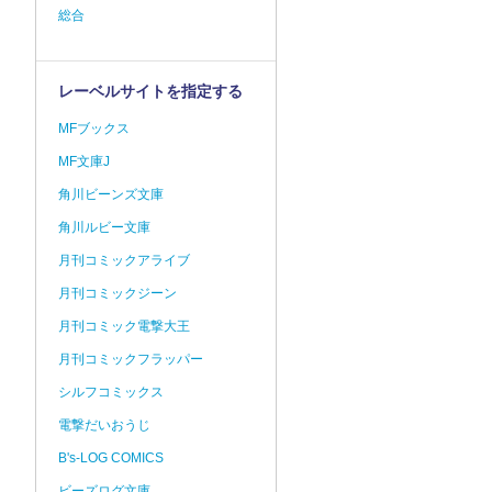
総合
レーベルサイトを指定する
MFブックス
MF文庫J
角川ビーンズ文庫
角川ルビー文庫
月刊コミックアライブ
月刊コミックジーン
月刊コミック電撃大王
月刊コミックフラッパー
シルフコミックス
電撃だいおうじ
B's-LOG COMICS
ビーズログ文庫