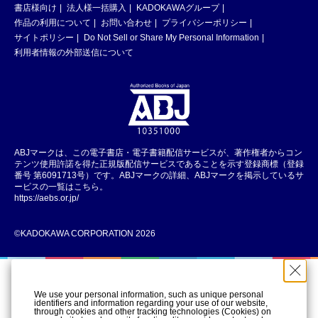
書店様向け
法人様一括購入
KADOKAWAグループ
作品の利用について
お問い合わせ
プライバシーポリシー
サイトポリシー
Do Not Sell or Share My Personal Information
利用者情報の外部送信について
ABJマークは、この電子書店・電子書籍配信サービスが、著作権者からコン
テンツ使用許諾を得た正規版配信サービスであることを示す登録商標（登録
番号 第6091713号）です。ABJマークの詳細、ABJマークを掲示しているサ
ービスの一覧はこちら。
https://aebs.or.jp/
©KADOKAWA CORPORATION 2026
We use your personal information, such as unique personal
identifiers and information regarding your use of our website,
through cookies and other tracking technologies (Cookies) on