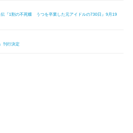
伝『1割の不死蝶 うつを卒業した元アイドルの730日』9月19
』刊行決定