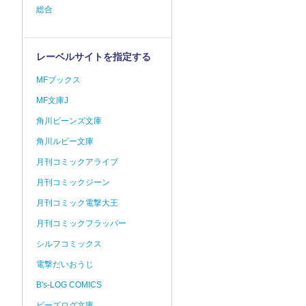
総合
レーベルサイトを指定する
MFブックス
MF文庫J
角川ビーンズ文庫
角川ルビー文庫
月刊コミックアライブ
月刊コミックジーン
月刊コミック電撃大王
月刊コミックフラッパー
シルフコミックス
電撃だいおうじ
B's-LOG COMICS
ビーズログ文庫