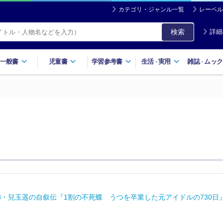
カテゴリ・ジャンル一覧
レーベル
検索
詳細
一般書
児童書
学習参考書
生活
実用
雑誌
ムック
・
・
8・兒玉遥の自叙伝『1割の不死蝶 うつを卒業した元アイドルの730日』