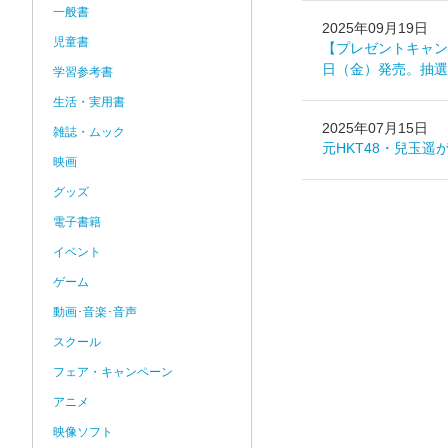
一般書
2025年09月19日
児童書
【プレゼントキャン
日（金）発売。抽選
学習参考書
生活・実用書
2025年07月15日
雑誌・ムック
元HKT48・兒玉
映画
グッズ
電子書籍
イベント
ゲーム
動画･音楽･音声
スクール
フェア・キャンペーン
アニメ
映像ソフト