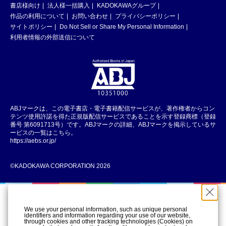
書店様向け
法人様一括購入
KADOKAWAグループ
作品の利用について
お問い合わせ
プライバシーポリシー
サイトポリシー
Do Not Sell or Share My Personal Information
利用者情報の外部送信について
ABJマークは、この電子書店・電子書籍配信サービスが、著作権者からコン
テンツ使用許諾を得た正規版配信サービスであることを示す登録商標（登録
番号 第6091713号）です。ABJマークの詳細、ABJマークを掲示しているサ
ービスの一覧はこちら。
https://aebs.or.jp/
©KADOKAWA CORPORATION 2026
We use your personal information, such as unique personal
identifiers and information regarding your use of our website,
through cookies and other tracking technologies (Cookies) on