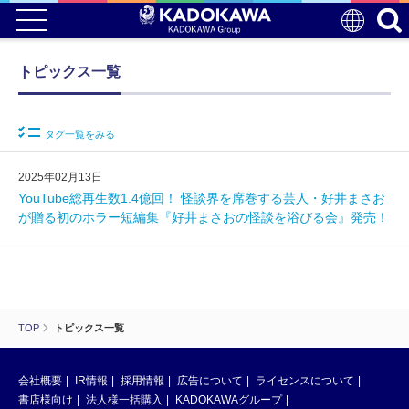
トピックス一覧
タグ一覧をみる
2025年02月13日
YouTube総再生数1.4億回！ 怪談界を席巻する芸人・好井まさお
が贈る初のホラー短編集『好井まさおの怪談を浴びる会』発売！
TOP
トピックス一覧
会社概要
IR情報
採用情報
広告について
ライセンスについて
書店様向け
法人様一括購入
KADOKAWAグループ