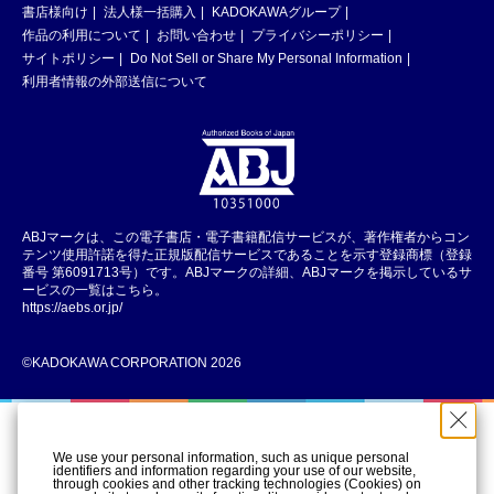
書店様向け
法人様一括購入
KADOKAWAグループ
作品の利用について
お問い合わせ
プライバシーポリシー
サイトポリシー
Do Not Sell or Share My Personal Information
利用者情報の外部送信について
ABJマークは、この電子書店・電子書籍配信サービスが、著作権者からコン
テンツ使用許諾を得た正規版配信サービスであることを示す登録商標（登録
番号 第6091713号）です。ABJマークの詳細、ABJマークを掲示しているサ
ービスの一覧はこちら。
https://aebs.or.jp/
©KADOKAWA CORPORATION 2026
We use your personal information, such as unique personal
identifiers and information regarding your use of our website,
through cookies and other tracking technologies (Cookies) on