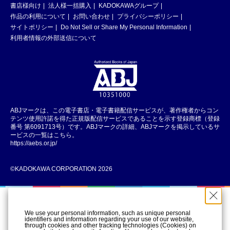
書店様向け
法人様一括購入
KADOKAWAグループ
作品の利用について
お問い合わせ
プライバシーポリシー
サイトポリシー
Do Not Sell or Share My Personal Information
利用者情報の外部送信について
ABJマークは、この電子書店・電子書籍配信サービスが、著作権者からコン
テンツ使用許諾を得た正規版配信サービスであることを示す登録商標（登録
番号 第6091713号）です。ABJマークの詳細、ABJマークを掲示しているサ
ービスの一覧はこちら。
https://aebs.or.jp/
©KADOKAWA CORPORATION 2026
We use your personal information, such as unique personal
identifiers and information regarding your use of our website,
through cookies and other tracking technologies (Cookies) on