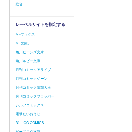
総合
レーベルサイトを指定する
MFブックス
MF文庫J
角川ビーンズ文庫
角川ルビー文庫
月刊コミックアライブ
月刊コミックジーン
月刊コミック電撃大王
月刊コミックフラッパー
シルフコミックス
電撃だいおうじ
B's-LOG COMICS
ビーズログ文庫