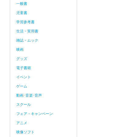
一般書
児童書
学習参考書
生活・実用書
雑誌・ムック
映画
グッズ
電子書籍
イベント
ゲーム
動画･音楽･音声
スクール
フェア・キャンペーン
アニメ
映像ソフト