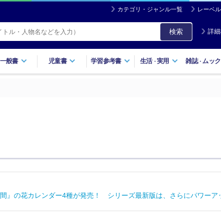
カテゴリ・ジャンル一覧
レーベル
検索
詳細
一般書
児童書
学習参考書
生活
実用
雑誌
ムック
・
・
間』の花カレンダー4種が発売！ シリーズ最新版は、さらにパワーア