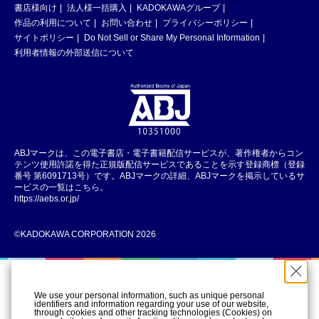
書店様向け
法人様一括購入
KADOKAWAグループ
作品の利用について
お問い合わせ
プライバシーポリシー
サイトポリシー
Do Not Sell or Share My Personal Information
利用者情報の外部送信について
ABJマークは、この電子書店・電子書籍配信サービスが、著作権者からコン
テンツ使用許諾を得た正規版配信サービスであることを示す登録商標（登録
番号 第6091713号）です。ABJマークの詳細、ABJマークを掲示しているサ
ービスの一覧はこちら。
https://aebs.or.jp/
©KADOKAWA CORPORATION 2026
We use your personal information, such as unique personal
identifiers and information regarding your use of our website,
through cookies and other tracking technologies (Cookies) on