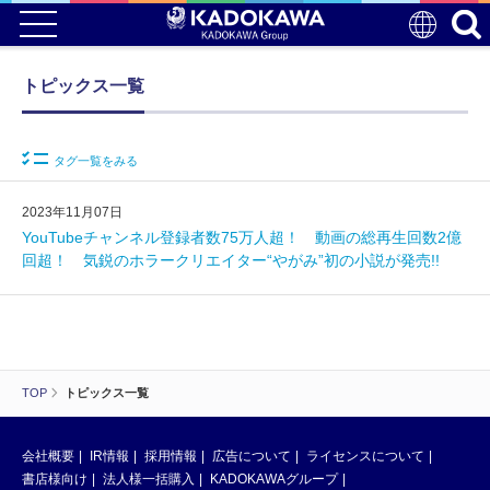
トピックス一覧
タグ一覧をみる
2023年11月07日
YouTubeチャンネル登録者数75万人超！ 動画の総再生回数2億
回超！ 気鋭のホラークリエイター“やがみ”初の小説が発売!!
TOP
トピックス一覧
会社概要
IR情報
採用情報
広告について
ライセンスについて
書店様向け
法人様一括購入
KADOKAWAグループ