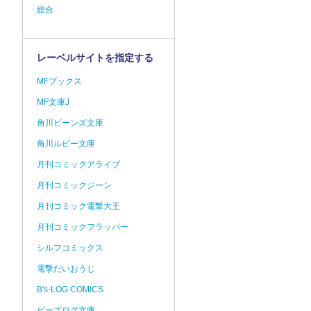
総合
レーベルサイトを指定する
MFブックス
MF文庫J
角川ビーンズ文庫
角川ルビー文庫
月刊コミックアライブ
月刊コミックジーン
月刊コミック電撃大王
月刊コミックフラッパー
シルフコミックス
電撃だいおうじ
B's-LOG COMICS
ビーズログ文庫