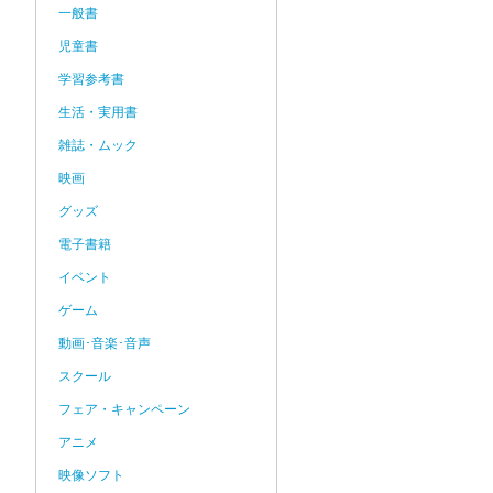
一般書
児童書
学習参考書
生活・実用書
雑誌・ムック
映画
グッズ
電子書籍
イベント
ゲーム
動画･音楽･音声
スクール
フェア・キャンペーン
アニメ
映像ソフト