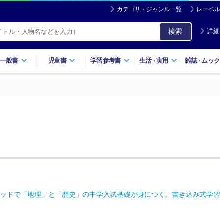
カテゴリ・ジャンル一覧
レーベル
検索
詳細
一般書
児童書
学習参考書
生活
実用
雑誌
ムック
・
・
ッドで「地理」と「歴史」の中学入試基礎が身につく。書き込み式学習