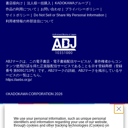
書店様向け
法人様一括購入
KADOKAWAグループ
作品の利用について
お問い合わせ
プライバシーポリシー
サイトポリシー
Do Not Sell or Share My Personal Information
利用者情報の外部送信について
ABJマークは、この電子書店・電子書籍配信サービスが、著作権者からコン
テンツ使用許諾を得た正規版配信サービスであることを示す登録商標（登録
番号 第6091713号）です。ABJマークの詳細、ABJマークを掲示しているサ
ービスの一覧はこちら。
https://aebs.or.jp/
©KADOKAWA CORPORATION 2026
We use your personal information, such as unique personal
identifiers and information regarding your use of our website,
through cookies and other tracking technologies (Cookies) on