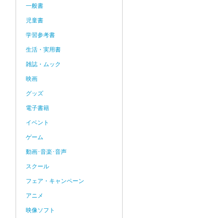
一般書
児童書
学習参考書
生活・実用書
雑誌・ムック
映画
グッズ
電子書籍
イベント
ゲーム
動画･音楽･音声
スクール
フェア・キャンペーン
アニメ
映像ソフト