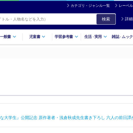
カテゴリ・ジャンル一覧
レーベル
検索
詳細
一般書
児童書
学習参考書
生活
実用
雑誌
ムック
・
・
な大学生』公開記念 原作著者・浅倉秋成先生書き下ろし 六人の前日譚