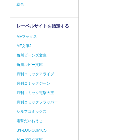
総合
レーベルサイトを指定する
MFブックス
MF文庫J
角川ビーンズ文庫
角川ルビー文庫
月刊コミックアライブ
月刊コミックジーン
月刊コミック電撃大王
月刊コミックフラッパー
シルフコミックス
電撃だいおうじ
B's-LOG COMICS
ビーズログ文庫